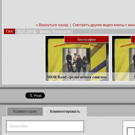
« Вернуться назад
|
Смотреть другие видео клипы с кон
Тэги:
SЮR BAND
,
Видео (Видеоклип)
Биографии
SЮR Band - релиз новых синглов.
Комментарии
Комментировать