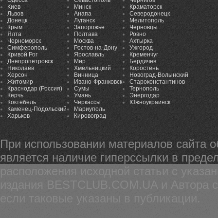
Одесса
Севастополь
Чернигов
Киев
Минск
Краматорск
Львов
Анапа
Северодонецк
Донецк
Луганск
Мелитополь
Крым
Запорожье
Черновцы
Ялта
Полтава
Ровно
Черноморск
Москва
Ахтырка
Симферополь
Ростов-на-Дону
Ужгород
Кривой Рог
Ярославль
Кременчуг
Днепропетровск
Мир
Бердичев
Николаев
Хмельницкий
Коростень
Херсон
Винница
Новоград-Волынский
Житомир
Ивано-Франковск
Староконстантинов
Краснодар (Россия)
Сумы
Тернополь
Керчь
Умань
Энергодар
Коктебель
Черкассы
Южноукраинск
Каменец-Подольский
Мариуполь
Харьков
Кировоград
При использовании материалов сайта 
является наличие гиперссылки в предел
расположения исходной статьи с указа
издания BESTCLUB.COM.UA и Автора ста
если таковые указаны в публикации.