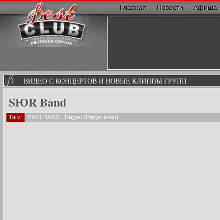
Главная
Новости
Афиша
ВИДЕО С КОНЦЕРТОВ И НОВЫЕ КЛИППЫ ГРУПП
SЮR Band
Тэги:
SЮR BAND
,
Видео (Видеоклип)