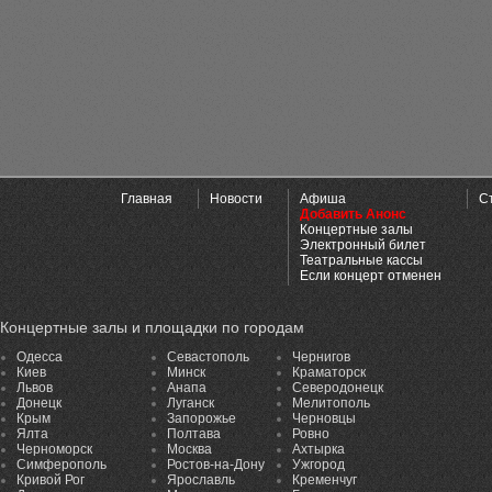
Главная
Новости
Афиша
С
Добавить Анонс
Концертные залы
Электронный билет
Театральные кассы
Если концерт отменен
Концертные залы и площадки по городам
Одесса
Севастополь
Чернигов
Киев
Минск
Краматорск
Львов
Анапа
Северодонецк
Донецк
Луганск
Мелитополь
Крым
Запорожье
Черновцы
Ялта
Полтава
Ровно
Черноморск
Москва
Ахтырка
Симферополь
Ростов-на-Дону
Ужгород
Кривой Рог
Ярославль
Кременчуг