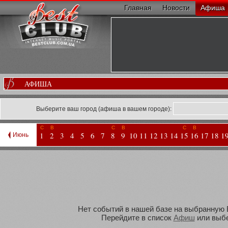
Главная
Новости
Афиша
АФИША
Выберите ваш город (афиша в вашем городе):
С
В
С
В
С
В
1
2
3
4
5
6
7
8
9
10
11
12
13
14
15
16
17
18
1
Июнь
Нет событий в нашей базе на выбранную В
Перейдите в список
Афиш
или выбе