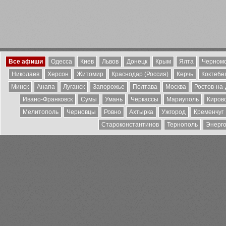
Все афиши
Одесса
Киев
Львов
Донецк
Крым
Ялта
Черномо
Николаев
Херсон
Житомир
Краснодар (Россия)
Керчь
Коктебе
Минск
Анапа
Луганск
Запорожье
Полтава
Москва
Ростов-на
Ивано-Франковск
Сумы
Умань
Черкассы
Мариуполь
Киров
Мелитополь
Черновцы
Ровно
Ахтырка
Ужгород
Кременчуг
Староконстантинов
Тернополь
Энерг