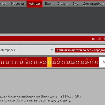
вная
Новости
Афиша
Блог
Статьи
Био
Дискографии
на , 21 
ем городе):
Афиши концертов по всем города
С
В
С
В
С
В
11
12
13
14
15
16
17
18
19
20
21
22
23
24
25
26
27
28
29
30
31
А
ашей базе на выбранную Вами дату , 21 Июля 20 г.
 в список
Афиш
или выберите другую дату.