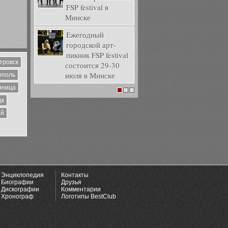
FSP festival в
Минске
Ежегодный
городской арт-
пикник FSP festival
тровск
состоится 29-30
июля в Минске
ополь
нница
1
2
3
цк
ий
Энциклопедия
Контакты
Биографии
Друзья
Дискографии
Комментарии
Хронограф
Логотипы BestClub