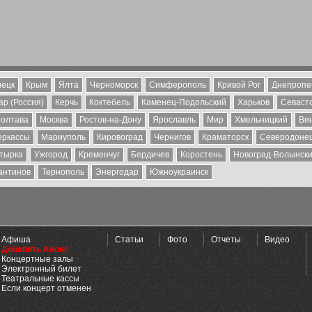
ецк
Крым
Ялта
Черноморск
Симферополь
Кривой Рог
Днепропе
р (Россия)
Керчь
Коктебель
Каменец-Подольский
Харьков
Севаст
олтава
Москва
Ростов-на-Дону
Ярославль
Мир
Хмельницкий
Ви
еркассы
Мариуполь
Кировоград
Чернигов
Краматорск
Северодоне
тырка
Ужгород
Кременчуг
Бердичев
Коростень
Новоград-Волынск
антинов
Тернополь
Энергодар
Южноукраинск
Афиша
Статьи
Фото
Отчеты
Видео
Добавить Анонс
Концертные залы
Электронный билет
Театральные кассы
Если концерт отменен