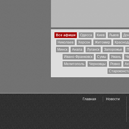
Все афиши
Одесса
Киев
Львов
Дон
Николаев
Херсон
Житомир
Краснода
Минск
Анапа
Луганск
Запорожье
П
Ивано-Франковск
Сумы
Умань
Ч
Мелитополь
Черновцы
Ровно
Ах
Староконст
Главная
Новости