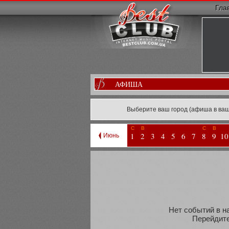
Гла
АФИША
Выберите ваш город (афиша в ваш
С
В
С
В
1
2
3
4
5
6
7
8
9
10
Июнь
Нет событий в н
Перейдите