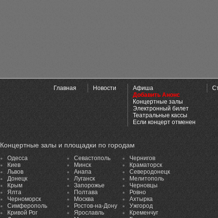
Главная
Новости
Афиша
С
Добавить Анонс
Концертные залы
Электронный билет
Театральные кассы
Если концерт отменен
Концертные залы и площадки по городам
Одесса
Севастополь
Чернигов
Киев
Минск
Краматорск
Львов
Анапа
Северодонецк
Донецк
Луганск
Мелитополь
Крым
Запорожье
Черновцы
Ялта
Полтава
Ровно
Черноморск
Москва
Ахтырка
Симферополь
Ростов-на-Дону
Ужгород
Кривой Рог
Ярославль
Кременчуг