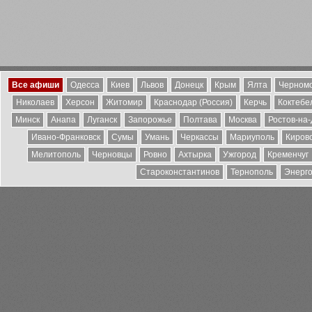
Все афиши
Одесса
Киев
Львов
Донецк
Крым
Ялта
Черномо
Николаев
Херсон
Житомир
Краснодар (Россия)
Керчь
Коктебе
Минск
Анапа
Луганск
Запорожье
Полтава
Москва
Ростов-на
Ивано-Франковск
Сумы
Умань
Черкассы
Мариуполь
Киров
Мелитополь
Черновцы
Ровно
Ахтырка
Ужгород
Кременчуг
Староконстантинов
Тернополь
Энерг