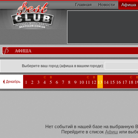
Главная
Новости
Афиша
АФИША
Выберите ваш город (афиша в вашем городе):
С
В
С
В
С
1
2
3
4
5
6
7
8
9
10
11
12
13
14
15
16
17
18
1
Декабрь
Нет событий в нашей базе на выбранную Ва
Перейдите в список
Афиш
или выбе