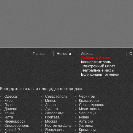
Главная
Новости
Афиша
С
Добавить Анонс
Концертные залы
Электронный билет
Театральные кассы
Если концерт отменен
Концертные залы и площадки по городам
Одесса
Севастополь
Чернигов
Киев
Минск
Краматорск
Львов
Анапа
Северодонецк
Донецк
Луганск
Мелитополь
Крым
Запорожье
Черновцы
Ялта
Полтава
Ровно
Черноморск
Москва
Ахтырка
Симферополь
Ростов-на-Дону
Ужгород
Кривой Рог
Ярославль
Кременчуг