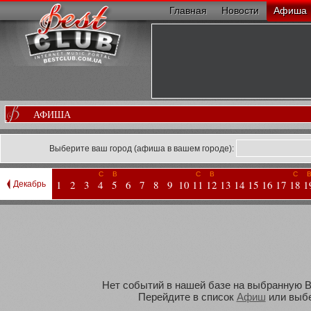
Главная
Новости
Афиша
АФИША
Выберите ваш город (афиша в вашем городе):
С
В
С
В
С
1
2
3
4
5
6
7
8
9
10
11
12
13
14
15
16
17
18
1
Декабрь
Нет событий в нашей базе на выбранную Ва
Перейдите в список
Афиш
или выбе