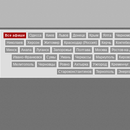
Все афиши
Одесса
Киев
Львов
Донецк
Крым
Ялта
Черномо
Николаев
Херсон
Житомир
Краснодар (Россия)
Керчь
Коктебе
Минск
Анапа
Луганск
Запорожье
Полтава
Москва
Ростов-на
Ивано-Франковск
Сумы
Умань
Черкассы
Мариуполь
Киров
Мелитополь
Черновцы
Ровно
Ахтырка
Ужгород
Кременчуг
Староконстантинов
Тернополь
Энерг