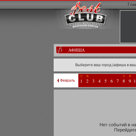
Гла
АФИША
Выберите ваш город (афиша в ваш
С
В
С
В
1
2
3
4
5
6
7
8
9
1
Февраль
Нет событий в на
Перейдите