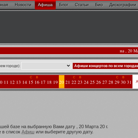
вная
Новости
Афиша
Блог
Статьи
Био
Дискографии
на , 20 М
ем городе):
Афиши концертов по всем города
С
В
С
В
С
В
0
11
12
13
14
15
16
17
18
19
20
21
22
23
24
25
26
27
28
29
30
31
А
шей базе на выбранную Вами дату , 20 Марта 20 г.
 в список
Афиш
или выберите другую дату.