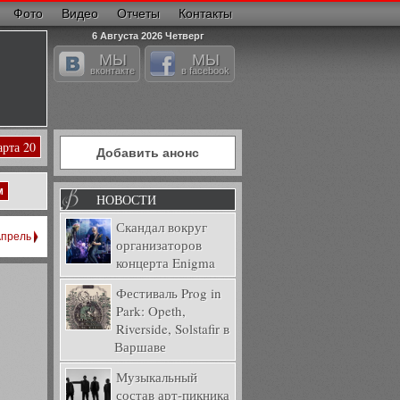
Фото
Видео
Отчеты
Контакты
6 Августа 2026 Четверг
МЫ
МЫ
вконтакте
в facebook
арта 20
Добавить анонс
м
НОВОСТИ
Скандал вокруг
прель
организаторов
концерта Enigma
Фестиваль Prog in
Park: Opeth,
Riverside, Solstafir в
Варшаве
Музыкальный
состав арт-пикника