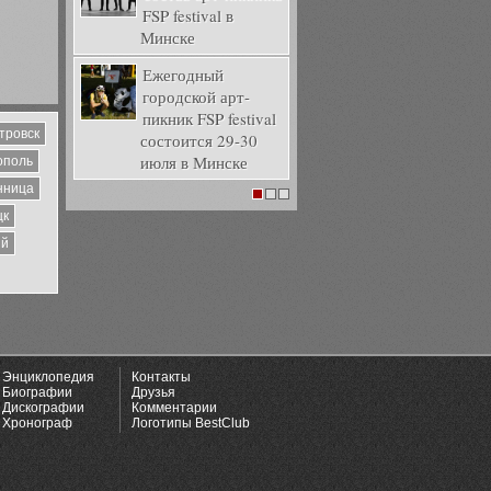
FSP festival в
Минске
Ежегодный
городской арт-
пикник FSP festival
тровск
состоится 29-30
июля в Минске
ополь
нница
1
2
3
цк
ий
Энциклопедия
Контакты
Биографии
Друзья
Дискографии
Комментарии
Хронограф
Логотипы BestClub