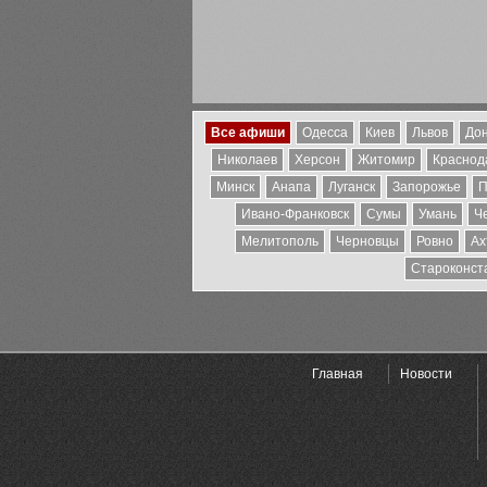
Все афиши
Одесса
Киев
Львов
Дон
Николаев
Херсон
Житомир
Краснода
Минск
Анапа
Луганск
Запорожье
П
Ивано-Франковск
Сумы
Умань
Ч
Мелитополь
Черновцы
Ровно
Ах
Староконст
Главная
Новости