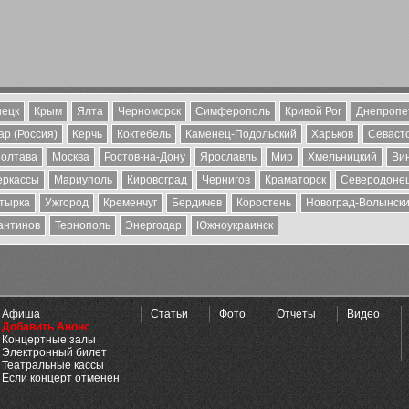
ецк
Крым
Ялта
Черноморск
Симферополь
Кривой Рог
Днепропе
р (Россия)
Керчь
Коктебель
Каменец-Подольский
Харьков
Севаст
олтава
Москва
Ростов-на-Дону
Ярославль
Мир
Хмельницкий
Ви
еркассы
Мариуполь
Кировоград
Чернигов
Краматорск
Северодоне
тырка
Ужгород
Кременчуг
Бердичев
Коростень
Новоград-Волынск
антинов
Тернополь
Энергодар
Южноукраинск
Афиша
Статьи
Фото
Отчеты
Видео
Добавить Анонс
Концертные залы
Электронный билет
Театральные кассы
Если концерт отменен