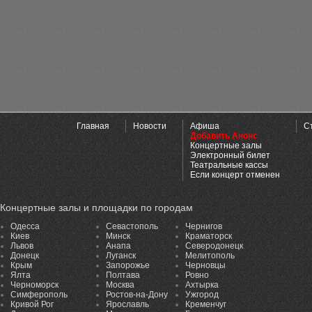
Главная
Новости
Афиша
С
Добавить Анонс
Концертные залы
Электронный билет
Театральные кассы
Если концерт отменен
Концертные залы и площадки по городам
Одесса
Севастополь
Чернигов
Киев
Минск
Краматорск
Львов
Анапа
Северодонецк
Донецк
Луганск
Мелитополь
Крым
Запорожье
Черновцы
Ялта
Полтава
Ровно
Черноморск
Москва
Ахтырка
Симферополь
Ростов-на-Дону
Ужгород
Кривой Рог
Ярославль
Кременчуг