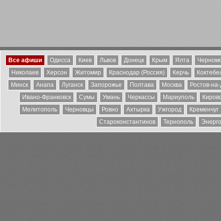
Все афиши
Одесса
Киев
Львов
Донецк
Крым
Ялта
Черномо
Николаев
Херсон
Житомир
Краснодар (Россия)
Керчь
Коктебе
Минск
Анапа
Луганск
Запорожье
Полтава
Москва
Ростов-на
Ивано-Франковск
Сумы
Умань
Черкассы
Мариуполь
Киров
Мелитополь
Черновцы
Ровно
Ахтырка
Ужгород
Кременчуг
Староконстантинов
Тернополь
Энерг