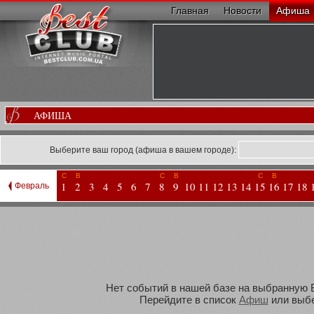
Главная
Новости
Афиша
АФИША
Выберите ваш город (афиша в вашем городе):
С
В
С
В
С
В
1
2
3
4
5
6
7
8
9
10
11
12
13
14
15
16
17
18
Февраль
Нет событий в нашей базе на выбранную Ва
Перейдите в список
Афиш
или выбе