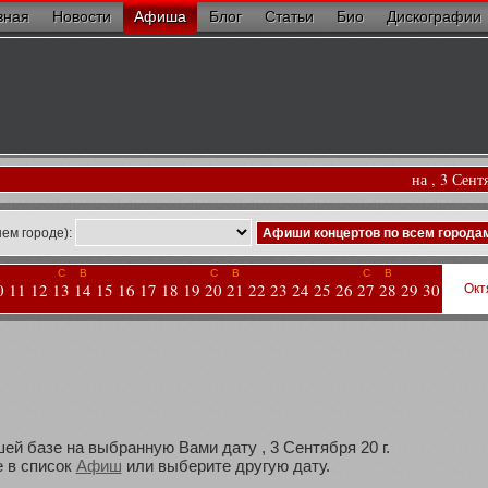
вная
Новости
Афиша
Блог
Статьи
Био
Дискографии
на , 3 Сент
ем городе):
Афиши концертов по всем города
С
В
С
В
С
В
0
11
12
13
14
15
16
17
18
19
20
21
22
23
24
25
26
27
28
29
30
Окт
ей базе на выбранную Вами дату , 3 Сентября 20 г.
 в список
Афиш
или выберите другую дату.