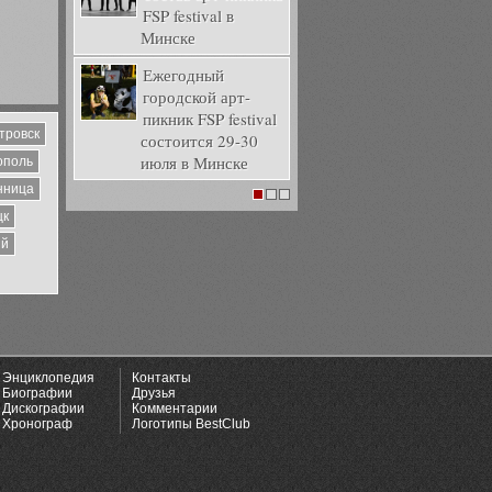
FSP festival в
Минске
Ежегодный
городской арт-
пикник FSP festival
тровск
состоится 29-30
июля в Минске
ополь
нница
1
2
3
цк
ий
Энциклопедия
Контакты
Биографии
Друзья
Дискографии
Комментарии
Хронограф
Логотипы BestClub