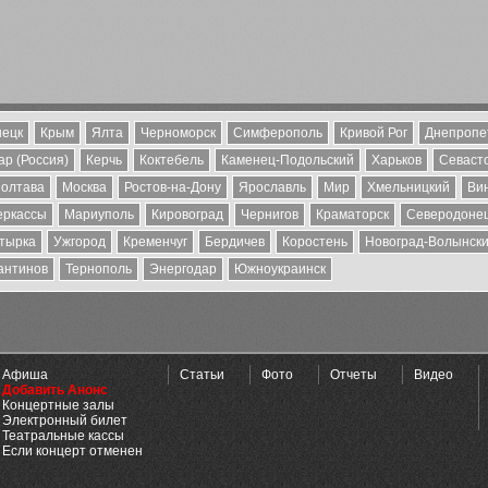
ецк
Крым
Ялта
Черноморск
Симферополь
Кривой Рог
Днепропе
р (Россия)
Керчь
Коктебель
Каменец-Подольский
Харьков
Севаст
олтава
Москва
Ростов-на-Дону
Ярославль
Мир
Хмельницкий
Ви
еркассы
Мариуполь
Кировоград
Чернигов
Краматорск
Северодоне
тырка
Ужгород
Кременчуг
Бердичев
Коростень
Новоград-Волынск
антинов
Тернополь
Энергодар
Южноукраинск
Афиша
Статьи
Фото
Отчеты
Видео
Добавить Анонс
Концертные залы
Электронный билет
Театральные кассы
Если концерт отменен