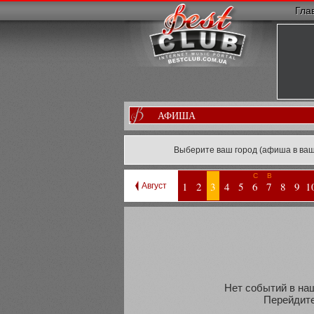
Гла
АФИША
Выберите ваш город (афиша в ваш
С
В
1
2
3
4
5
6
7
8
9
1
Август
Нет событий в наш
Перейдите