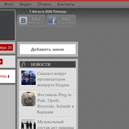
Фото
Видео
Отчеты
Контакты
7 Августа 2026 Пятница
МЫ
МЫ
вконтакте
в facebook
ября 20
Добавить анонс
м
НОВОСТИ
Скандал вокруг
ябрь
организаторов
концерта Enigma
Фестиваль Prog in
Park: Opeth,
Riverside, Solstafir в
Варшаве
Музыкальный
состав арт-пикника