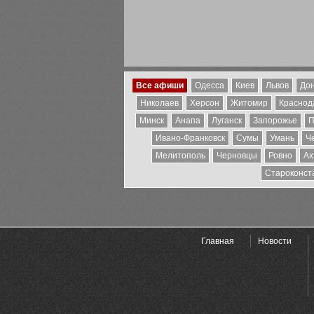
Все афиши
Одесса
Киев
Львов
Дон
Николаев
Херсон
Житомир
Краснода
Минск
Анапа
Луганск
Запорожье
П
Ивано-Франковск
Сумы
Умань
Ч
Мелитополь
Черновцы
Ровно
Ах
Староконст
Главная
Новости