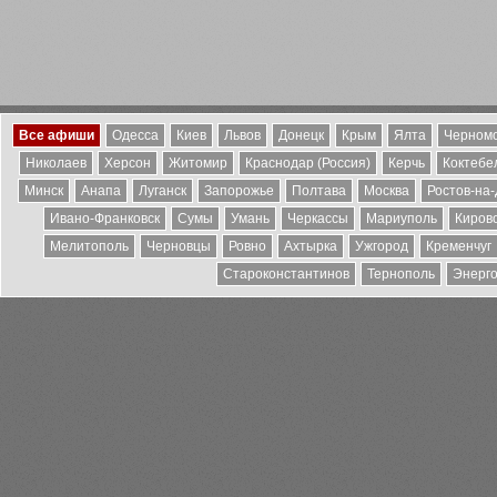
Все афиши
Одесса
Киев
Львов
Донецк
Крым
Ялта
Черномо
Николаев
Херсон
Житомир
Краснодар (Россия)
Керчь
Коктебе
Минск
Анапа
Луганск
Запорожье
Полтава
Москва
Ростов-на
Ивано-Франковск
Сумы
Умань
Черкассы
Мариуполь
Киров
Мелитополь
Черновцы
Ровно
Ахтырка
Ужгород
Кременчуг
Староконстантинов
Тернополь
Энерг