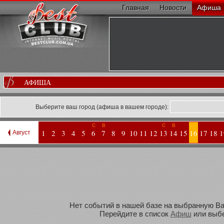
Главная
Новости
Афиша
АФИША
Выберите ваш город (афиша в вашем городе):
С
В
С
В
1
2
3
4
5
6
7
8
9
10
11
12
13
14
15
16
17
18
1
Август
Нет событий в нашей базе на выбранную Вам
Перейдите в список
Афиш
или выбе