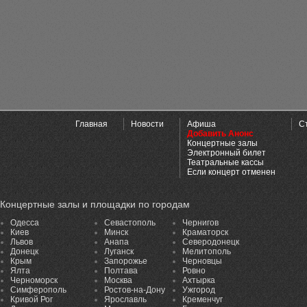
Главная
Новости
Афиша
С
Добавить Анонс
Концертные залы
Электронный билет
Театральные кассы
Если концерт отменен
Концертные залы и площадки по городам
Одесса
Севастополь
Чернигов
Киев
Минск
Краматорск
Львов
Анапа
Северодонецк
Донецк
Луганск
Мелитополь
Крым
Запорожье
Черновцы
Ялта
Полтава
Ровно
Черноморск
Москва
Ахтырка
Симферополь
Ростов-на-Дону
Ужгород
Кривой Рог
Ярославль
Кременчуг