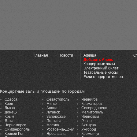
Главная
Новости
Афиша
С
Добавить Анонс
Концертные залы
Электронный билет
Театральные кассы
Если концерт отменен
Концертные залы и площадки по городам
Одесса
Севастополь
Чернигов
Киев
Минск
Краматорск
Львов
Анапа
Северодонецк
Донецк
Луганск
Мелитополь
Крым
Запорожье
Черновцы
Ялта
Полтава
Ровно
Черноморск
Москва
Ахтырка
Симферополь
Ростов-на-Дону
Ужгород
Кривой Рог
Ярославль
Кременчуг