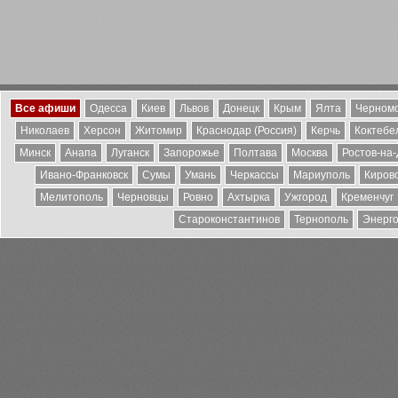
Все афиши
Одесса
Киев
Львов
Донецк
Крым
Ялта
Черномо
Николаев
Херсон
Житомир
Краснодар (Россия)
Керчь
Коктебе
Минск
Анапа
Луганск
Запорожье
Полтава
Москва
Ростов-на
Ивано-Франковск
Сумы
Умань
Черкассы
Мариуполь
Киров
Мелитополь
Черновцы
Ровно
Ахтырка
Ужгород
Кременчуг
Староконстантинов
Тернополь
Энерг