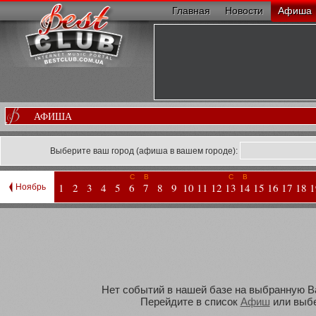
Главная
Новости
Афиша
АФИША
Выберите ваш город (афиша в вашем городе):
С
В
С
В
1
2
3
4
5
6
7
8
9
10
11
12
13
14
15
16
17
18
1
Ноябрь
Нет событий в нашей базе на выбранную Вам
Перейдите в список
Афиш
или выбе