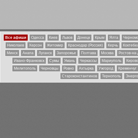
Все афиши
Одесса
Киев
Львов
Донецк
Крым
Ялта
Черномо
Николаев
Херсон
Житомир
Краснодар (Россия)
Керчь
Коктебе
Минск
Анапа
Луганск
Запорожье
Полтава
Москва
Ростов-на
Ивано-Франковск
Сумы
Умань
Черкассы
Мариуполь
Киров
Мелитополь
Черновцы
Ровно
Ахтырка
Ужгород
Кременчуг
Староконстантинов
Тернополь
Энерг