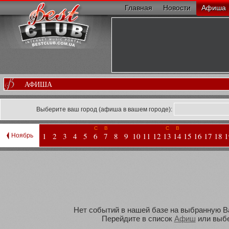
Главная
Новости
Афиша
АФИША
Выберите ваш город (афиша в вашем городе):
С
В
С
В
1
2
3
4
5
6
7
8
9
10
11
12
13
14
15
16
17
18
1
Ноябрь
Нет событий в нашей базе на выбранную Вам
Перейдите в список
Афиш
или выбе