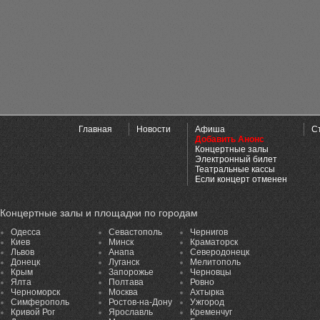
Главная
Новости
Афиша
С
Добавить Анонс
Концертные залы
Электронный билет
Театральные кассы
Если концерт отменен
Концертные залы и площадки по городам
Одесса
Севастополь
Чернигов
Киев
Минск
Краматорск
Львов
Анапа
Северодонецк
Донецк
Луганск
Мелитополь
Крым
Запорожье
Черновцы
Ялта
Полтава
Ровно
Черноморск
Москва
Ахтырка
Симферополь
Ростов-на-Дону
Ужгород
Кривой Рог
Ярославль
Кременчуг