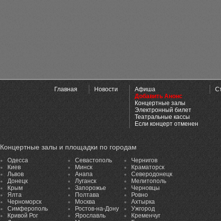
Главная
Новости
Афиша
С
Добавить Анонс
Концертные залы
Электронный билет
Театральные кассы
Если концерт отменен
Концертные залы и площадки по городам
Одесса
Севастополь
Чернигов
Киев
Минск
Краматорск
Львов
Анапа
Северодонецк
Донецк
Луганск
Мелитополь
Крым
Запорожье
Черновцы
Ялта
Полтава
Ровно
Черноморск
Москва
Ахтырка
Симферополь
Ростов-на-Дону
Ужгород
Кривой Рог
Ярославль
Кременчуг