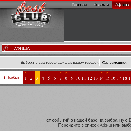
Главная
Новости
Афиша
АФИША
Выберите ваш город (афиша в вашем городе):
В
С
В
С
В
1
2
3
4
5
6
7
8
9
10
11
12
13
14
15
16
17
18
1
Ноябрь
Нет событий в нашей базе на выбранную Ва
Перейдите в список
Афиш
или выбе