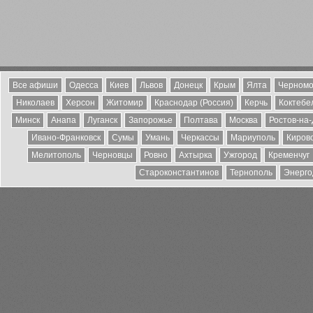
Все афиши
Одесса
Киев
Львов
Донецк
Крым
Ялта
Черномо
Николаев
Херсон
Житомир
Краснодар (Россия)
Керчь
Коктебе
Минск
Анапа
Луганск
Запорожье
Полтава
Москва
Ростов-на
Ивано-Франковск
Сумы
Умань
Черкассы
Мариуполь
Киров
Мелитополь
Черновцы
Ровно
Ахтырка
Ужгород
Кременчуг
Староконстантинов
Тернополь
Энерго