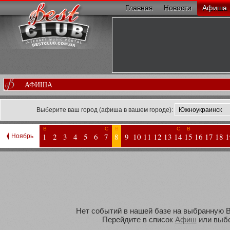
Главная
Новости
Афиша
АФИША
Выберите ваш город (афиша в вашем городе):
В
С
В
С
В
1
2
3
4
5
6
7
8
9
10
11
12
13
14
15
16
17
18
1
Ноябрь
Нет событий в нашей базе на выбранную Ва
Перейдите в список
Афиш
или выбе