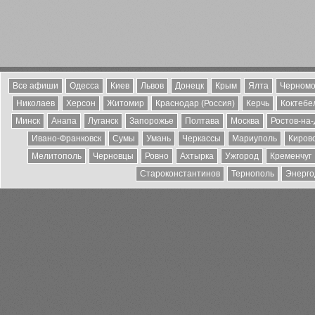
Все афиши
Одесса
Киев
Львов
Донецк
Крым
Ялта
Черномо
Николаев
Херсон
Житомир
Краснодар (Россия)
Керчь
Коктебе
Минск
Анапа
Луганск
Запорожье
Полтава
Москва
Ростов-на
Ивано-Франковск
Сумы
Умань
Черкассы
Мариуполь
Киров
Мелитополь
Черновцы
Ровно
Ахтырка
Ужгород
Кременчуг
Староконстантинов
Тернополь
Энерго