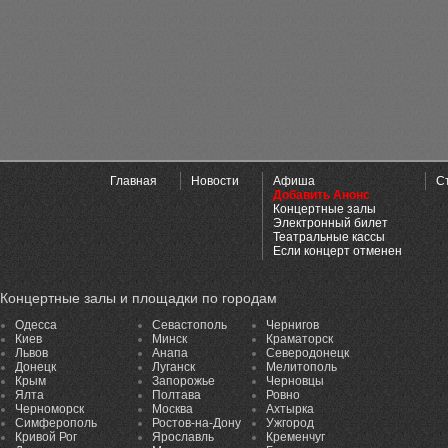
Главная
Новости
Афиша
С
Добавить Анонс
Концертные залы
Электронный билет
Театральные кассы
Если концерт отменен
Концертные залы и площадки по городам
Одесса
Севастополь
Чернигов
Киев
Минск
Краматорск
Львов
Анапа
Северодонецк
Донецк
Луганск
Мелитополь
Крым
Запорожье
Черновцы
Ялта
Полтава
Ровно
Черноморск
Москва
Ахтырка
Симферополь
Ростов-на-Дону
Ужгород
Кривой Рог
Ярославль
Кременчуг