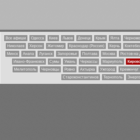
Все афиши
Одесса
Киев
Львов
Донецк
Крым
Ялта
Черномо
Николаев
Херсон
Житомир
Краснодар (Россия)
Керчь
Коктебе
Минск
Анапа
Луганск
Запорожье
Полтава
Москва
Ростов-на
Ивано-Франковск
Сумы
Умань
Черкассы
Мариуполь
Киров
Мелитополь
Черновцы
Ровно
Ахтырка
Ужгород
Кременчуг
Староконстантинов
Тернополь
Энерг