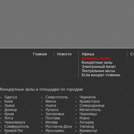
Главная
Новости
Афиша
С
Добавить Анонс
Концертные залы
Электронный билет
Театральные кассы
Если концерт отменен
Концертные залы и площадки по городам
Одесса
Севастополь
Чернигов
Киев
Минск
Краматорск
Львов
Анапа
Северодонецк
Донецк
Луганск
Мелитополь
Крым
Запорожье
Черновцы
Ялта
Полтава
Ровно
Черноморск
Москва
Ахтырка
Симферополь
Ростов-на-Дону
Ужгород
Кривой Рог
Ярославль
Кременчуг