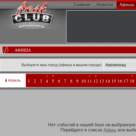
Главная
Новости
Афиша
АФИША
Выберите ваш город (афиша в вашем городе):
С
В
С
В
С
1
2
3
4
5
6
7
8
9
10
11
12
13
14
15
16
17
18
Апрель
Нет событий в нашей базе на выбранную В
Перейдите в список
Афиш
или выбе