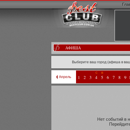
Гла
АФИША
Выберите ваш город (афиша в ваш
С
В
1
2
3
4
5
6
7
8
9
Апрель
Нет событий в н
Перейдите