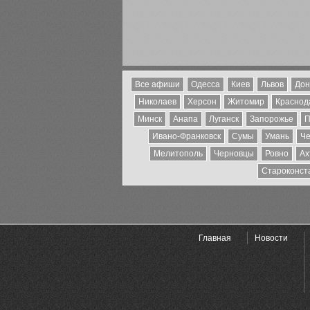
Все афиши
Одесса
Киев
Львов
Дон
Николаев
Херсон
Житомир
Краснода
Минск
Анапа
Луганск
Запорожье
П
Ивано-Франковск
Сумы
Умань
Че
Мелитополь
Черновцы
Ровно
Ах
Староконст
Главная
Новости