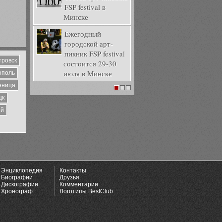
FSP festival в
Минске
Ежегодный
городской арт-
пикник FSP festival
тровск
состоится 29-30
июля в Минске
ополь
нница
1
2
3
цк
ий
Энциклопедия
Контакты
Биографии
Друзья
Дискографии
Комментарии
Хронограф
Логотипы BestClub