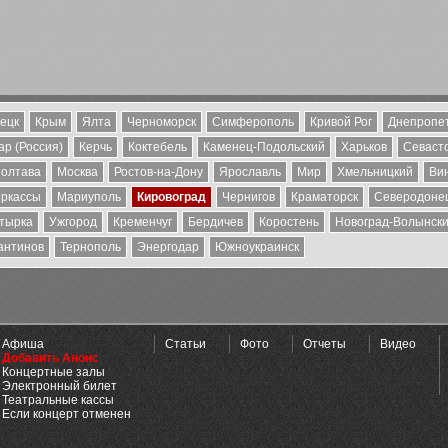
ецк
Крым
Ялта
Черноморск
Симферополь
Кривой Рог
Днепропе
р (Россия)
Керчь
Коктебель
Каменец-Подольский
Харьков
Севаст
олтава
Москва
Ростов-на-Дону
Ярославль
Мир
Хмельницкий
Ви
ркассы
Мариуполь
Кировоград
Чернигов
Краматорск
Северодоне
тырка
Ужгород
Кременчуг
Бердичев
Коростень
Новоград-Волынск
антинов
Тернополь
Энергодар
Южноукраинск
Афиша
Статьи
Фото
Отчеты
Видео
Добавить Анонс
Концертные залы
Электронный билет
Театральные кассы
Если концерт отменен