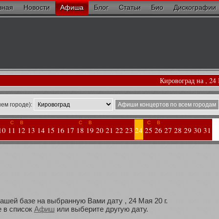
вная
Новости
Афиша
Блог
Статьи
Био
Дискографии
Кировоград на , 24
ем городе):
Афиши концертов по всем городам
С
В
С
В
С
В
10
11
12
13
14
15
16
17
18
19
20
21
22
23
24
25
26
27
28
29
30
31
ашей базе на выбранную Вами дату , 24 Мая 20 г.
 в список
Афиш
или выберите другую дату.