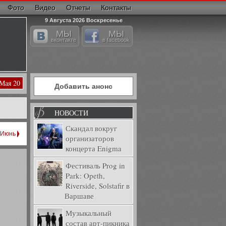
Фото
Видео
Отчеты
Контакты
9 Августа 2026 Воскресенье
МЫ
МЫ
вконтакте
в facebook
 Мая 20
Добавить анонс
НОВОСТИ
Скандал вокруг
Июнь
организаторов
концерта Enigma
Фестиваль Prog in
Park: Opeth,
Riverside, Solstafir в
Варшаве
Музыкальный
состав арт-пикника