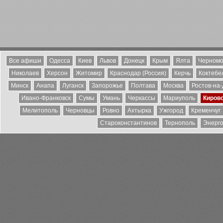
Все афиши
Одесса
Киев
Львов
Донецк
Крым
Ялта
Черномо
Николаев
Херсон
Житомир
Краснодар (Россия)
Керчь
Коктебе
Минск
Анапа
Луганск
Запорожье
Полтава
Москва
Ростов-на
Ивано-Франковск
Сумы
Умань
Черкассы
Мариуполь
Киров
Мелитополь
Черновцы
Ровно
Ахтырка
Ужгород
Кременчуг
Староконстантинов
Тернополь
Энерг