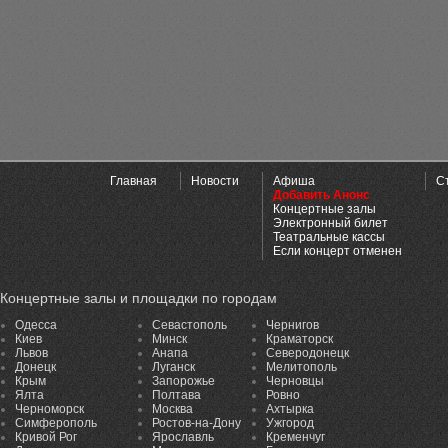
Главная
Новости
Афиша
С
Добавить Анонс
Концертные залы
Электронный билет
Театральные кассы
Если концерт отменен
Концертные залы и площадки по городам
Одесса
Севастополь
Чернигов
Киев
Минск
Краматорск
Львов
Анапа
Северодонецк
Донецк
Луганск
Мелитополь
Крым
Запорожье
Черновцы
Ялта
Полтава
Ровно
Черноморск
Москва
Ахтырка
Симферополь
Ростов-на-Дону
Ужгород
Кривой Рог
Ярославль
Кременчуг