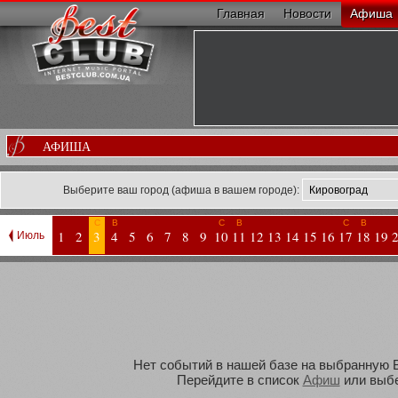
Главная
Новости
Афиша
АФИША
Выберите ваш город (афиша в вашем городе):
С
В
С
В
С
В
1
2
3
4
5
6
7
8
9
10
11
12
13
14
15
16
17
18
19
Июль
Нет событий в нашей базе на выбранную Вам
Перейдите в список
Афиш
или выбе