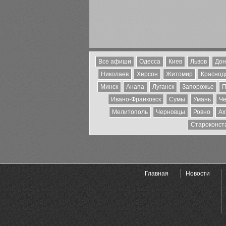
Все афиши
Одесса
Киев
Львов
Дон
Николаев
Херсон
Житомир
Краснода
Минск
Анапа
Луганск
Запорожье
П
Ивано-Франковск
Сумы
Умань
Че
Мелитополь
Черновцы
Ровно
Ах
Староконст
Главная
Новости