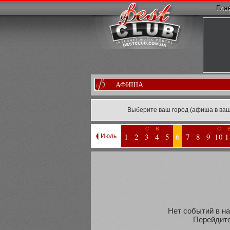
Гла
АФИША
Выберите ваш город (афиша в ваш
С
В
С
1
2
3
4
5
6
7
8
9
10
1
Июль
Нет событий в на
Перейдите