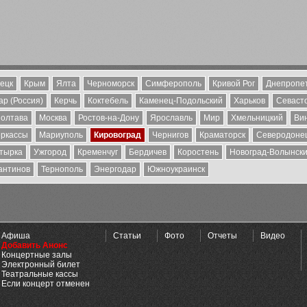
ецк
Крым
Ялта
Черноморск
Симферополь
Кривой Рог
Днепропе
р (Россия)
Керчь
Коктебель
Каменец-Подольский
Харьков
Севаст
олтава
Москва
Ростов-на-Дону
Ярославль
Мир
Хмельницкий
Ви
ркассы
Мариуполь
Кировоград
Чернигов
Краматорск
Северодоне
тырка
Ужгород
Кременчуг
Бердичев
Коростень
Новоград-Волынск
антинов
Тернополь
Энергодар
Южноукраинск
Афиша
Статьи
Фото
Отчеты
Видео
Добавить Анонс
Концертные залы
Электронный билет
Театральные кассы
Если концерт отменен