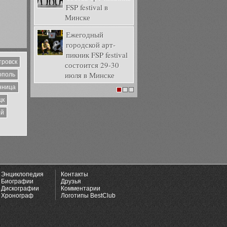
FSP festival в
Минске
Ежегодный
городской арт-
пикник FSP festival
тровск
состоится 29-30
июля в Минске
ополь
нница
1
2
3
цк
ий
Энциклопедия
Контакты
Биографии
Друзья
Дискографии
Комментарии
Хронограф
Логотипы BestClub