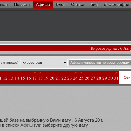
вная
Новости
Афиша
Блог
Статьи
Био
Дискографии
Кировоград на , 6 Авг
ем городе):
Афиши концертов по всем городам
В
С
В
С
В
С
1
12
13
14
15
16
17
18
19
20
21
22
23
24
25
26
27
28
29
30
31
Сен
шей базе на выбранную Вами дату , 6 Августа 20 г.
 в список
Афиш
или выберите другую дату.