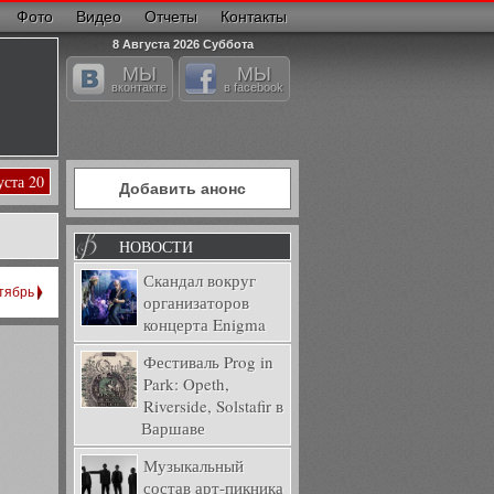
Фото
Видео
Отчеты
Контакты
8 Августа 2026 Суббота
МЫ
МЫ
вконтакте
в facebook
уста 20
Добавить анонс
НОВОСТИ
Скандал вокруг
тябрь
организаторов
концерта Enigma
Фестиваль Prog in
Park: Opeth,
Riverside, Solstafir в
Варшаве
Музыкальный
состав арт-пикника