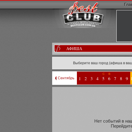
Гла
АФИША
Выберите ваш город (афиша в ваш
С
В
1
2
3
4
5
6
7
8
9
Сентябрь
Нет событий в наш
Перейдите