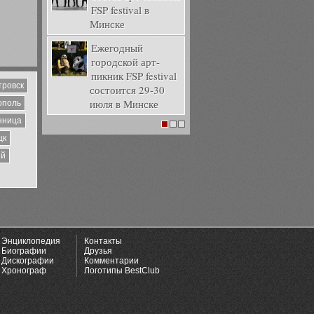
FSP festival в
Минске
Ежегодный
городской арт-
пикник FSP festival
тровск
состоится 29-30
июля в Минске
ополь
нница
1
2
3
цк
ий
Энциклопедия
Контакты
Биографии
Друзья
Дискографии
Комментарии
Хронограф
Логотипы BestClub