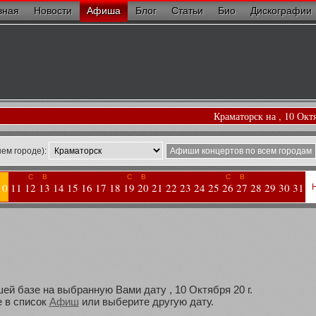
вная
Новости
Афиша
Блог
Статьи
Био
Дискографии
Краматорск на , 10 Окт
ем городе):
Афиши концертов по всем городам
С
В
С
В
С
В
10
11
12
13
14
15
16
17
18
19
20
21
22
23
24
25
26
27
28
29
30
31
ей базе на выбранную Вами дату , 10 Октября 20 г.
 в список
Афиш
или выберите другую дату.