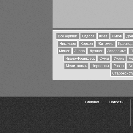
Все афиши
Одесса
Киев
Львов
Дон
Николаев
Херсон
Житомир
Краснода
Минск
Анапа
Луганск
Запорожье
П
Ивано-Франковск
Сумы
Умань
Че
Мелитополь
Черновцы
Ровно
Ах
Староконст
Главная
Новости