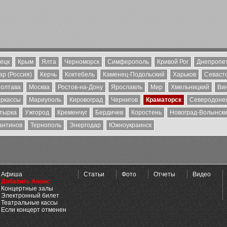
ецк
Крым
Ялта
Черноморск
Симферополь
Кривой Рог
Днепропе
р (Россия)
Керчь
Коктебель
Каменец-Подольский
Харьков
Севаст
олтава
Москва
Ростов-на-Дону
Ярославль
Мир
Хмельницкий
Ви
ркассы
Мариуполь
Кировоград
Чернигов
Краматорск
Северодоне
тырка
Ужгород
Кременчуг
Бердичев
Коростень
Новоград-Волынск
антинов
Тернополь
Энергодар
Южноукраинск
Афиша
Статьи
Фото
Отчеты
Видео
Добавить Анонс
Концертные залы
Электронный билет
Театральные кассы
Если концерт отменен