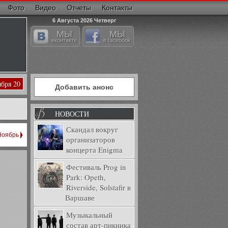
Фото
Видео
Отчеты
Контакты
6 Августа 2026 Четверг
МЫ
МЫ
вконтакте
в facebook
ября 20
Добавить анонс
НОВОСТИ
Скандал вокруг
Ноябрь
организаторов
концерта Enigma
Фестиваль Prog in
Park: Opeth,
Riverside, Solstafir в
Варшаве
Музыкальный
состав арт-пикника