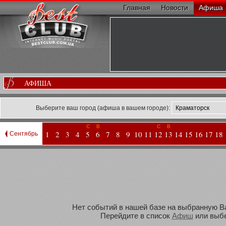
Главная
Новости
Афиша
АФИША
Выберите ваш город (афиша в вашем городе):
С
В
С
В
1
2
3
4
5
6
7
8
9
10
11
12
13
14
15
16
17
18
Сентябрь
Нет событий в нашей базе на выбранную Вам
Перейдите в список
Афиш
или выбе