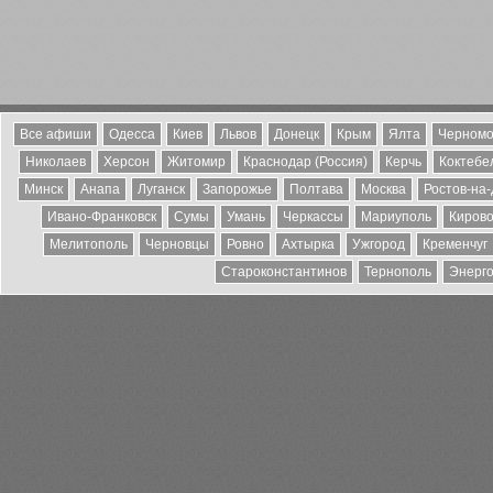
Все афиши
Одесса
Киев
Львов
Донецк
Крым
Ялта
Черномо
Николаев
Херсон
Житомир
Краснодар (Россия)
Керчь
Коктебе
Минск
Анапа
Луганск
Запорожье
Полтава
Москва
Ростов-на
Ивано-Франковск
Сумы
Умань
Черкассы
Мариуполь
Кирово
Мелитополь
Черновцы
Ровно
Ахтырка
Ужгород
Кременчуг
Староконстантинов
Тернополь
Энерг