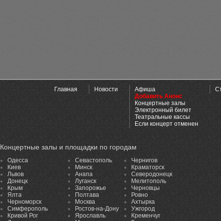
Главная
Новости
Афиша
С
Добавить Анонс
Концертные залы
Электронный билет
Театральные кассы
Если концерт отменен
Концертные залы и площадки по городам
Одесса
Севастополь
Чернигов
Киев
Минск
Краматорск
Львов
Анапа
Северодонецк
Донецк
Луганск
Мелитополь
Крым
Запорожье
Черновцы
Ялта
Полтава
Ровно
Черноморск
Москва
Ахтырка
Симферополь
Ростов-на-Дону
Ужгород
Кривой Рог
Ярославль
Кременчуг