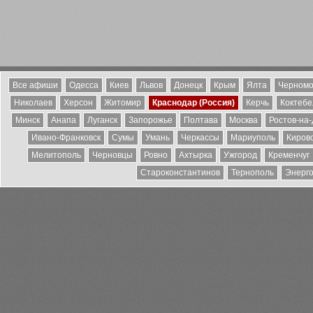
Все афиши
Одесса
Киев
Львов
Донецк
Крым
Ялта
Черномо
Николаев
Херсон
Житомир
Краснодар (Россия)
Керчь
Коктебе
Минск
Анапа
Луганск
Запорожье
Полтава
Москва
Ростов-на
Ивано-Франковск
Сумы
Умань
Черкассы
Мариуполь
Киров
Мелитополь
Черновцы
Ровно
Ахтырка
Ужгород
Кременчуг
Староконстантинов
Тернополь
Энерг