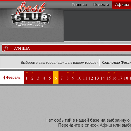
Главная
Новости
Афиша
АФИША
Выберите ваш город (афиша в вашем городе):
С
В
С
В
С
В
1
2
3
4
5
6
7
8
9
10
11
12
13
14
15
16
17
18
Февраль
Нет событий в нашей базе на выбранную В
Перейдите в список
Афиш
или выбе