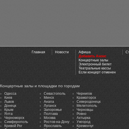
Главная
Новости
Афиша
С
Добавить Анонс
Концертные залы
Электронный билет
Театральные кассы
Если концерт отменен
Концертные залы и площадки по городам
Одесса
Севастополь
Чернигов
Киев
Минск
Краматорск
Львов
Анапа
Северодонецк
Донецк
Луганск
Мелитополь
Крым
Запорожье
Черновцы
Ялта
Полтава
Ровно
Черноморск
Москва
Ахтырка
Симферополь
Ростов-на-Дону
Ужгород
Кривой Рог
Ярославль
Кременчуг