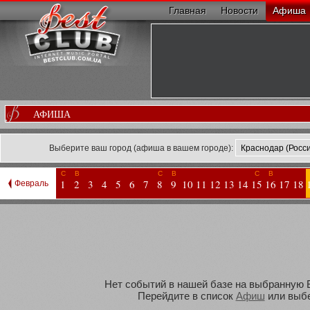
Главная
Новости
Афиша
АФИША
Выберите ваш город (афиша в вашем городе):
С
В
С
В
С
В
1
2
3
4
5
6
7
8
9
10
11
12
13
14
15
16
17
18
Февраль
Нет событий в нашей базе на выбранную Ва
Перейдите в список
Афиш
или выбе