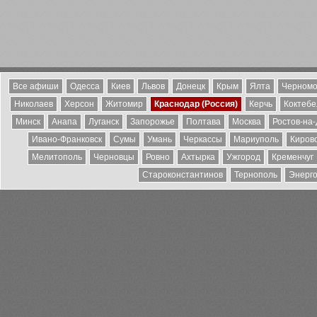
Все афиши
Одесса
Киев
Львов
Донецк
Крым
Ялта
Черномо
Николаев
Херсон
Житомир
Краснодар (Россия)
Керчь
Коктебе
Минск
Анапа
Луганск
Запорожье
Полтава
Москва
Ростов-на
Ивано-Франковск
Сумы
Умань
Черкассы
Мариуполь
Киров
Мелитополь
Черновцы
Ровно
Ахтырка
Ужгород
Кременчуг
Староконстантинов
Тернополь
Энерг