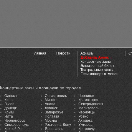
Главная
Новости
Афиша
С
Добавить Анонс
Концертные залы
Электронный билет
Театральные кассы
Если концерт отменен
Концертные залы и площадки по городам
Одесса
Севастополь
Чернигов
Киев
Минск
Краматорск
Львов
Анапа
Северодонецк
Донецк
Луганск
Мелитополь
Крым
Запорожье
Черновцы
Ялта
Полтава
Ровно
Черноморск
Москва
Ахтырка
Симферополь
Ростов-на-Дону
Ужгород
Кривой Рог
Ярославль
Кременчуг