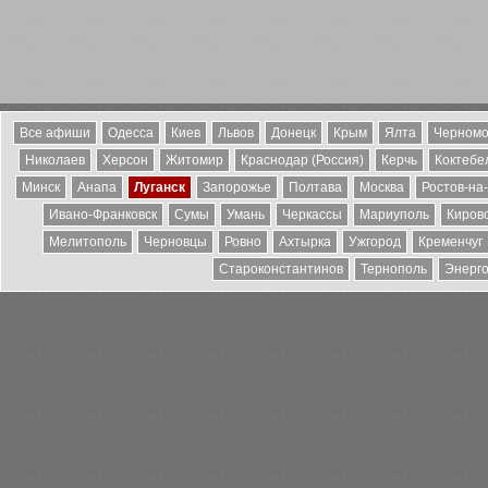
Все афиши
Одесса
Киев
Львов
Донецк
Крым
Ялта
Черномо
Николаев
Херсон
Житомир
Краснодар (Россия)
Керчь
Коктебе
Минск
Анапа
Луганск
Запорожье
Полтава
Москва
Ростов-на
Ивано-Франковск
Сумы
Умань
Черкассы
Мариуполь
Киров
Мелитополь
Черновцы
Ровно
Ахтырка
Ужгород
Кременчуг
Староконстантинов
Тернополь
Энерг