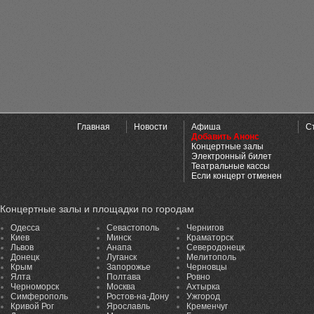
Главная
Новости
Афиша
С
Добавить Анонс
Концертные залы
Электронный билет
Театральные кассы
Если концерт отменен
Концертные залы и площадки по городам
Одесса
Севастополь
Чернигов
Киев
Минск
Краматорск
Львов
Анапа
Северодонецк
Донецк
Луганск
Мелитополь
Крым
Запорожье
Черновцы
Ялта
Полтава
Ровно
Черноморск
Москва
Ахтырка
Симферополь
Ростов-на-Дону
Ужгород
Кривой Рог
Ярославль
Кременчуг