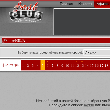
Главная
Новости
Афиша
АФИША
Выберите ваш город (афиша в вашем городе):
С
В
С
В
1
2
3
4
5
6
7
8
9
10
11
12
13
14
15
16
17
18
Сентябрь
Нет событий в нашей базе на выбранную Ва
Перейдите в список
Афиш
или выбе