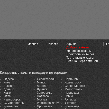
Главная
Новости
Афиша
С
Добавить Анонс
Концертные залы
Электронный билет
Театральные кассы
Если концерт отменен
Концертные залы и площадки по городам
Одесса
Севастополь
Чернигов
Киев
Минск
Краматорск
Львов
Анапа
Северодонецк
Донецк
Луганск
Мелитополь
Крым
Запорожье
Черновцы
Ялта
Полтава
Ровно
Черноморск
Москва
Ахтырка
Симферополь
Ростов-на-Дону
Ужгород
Кривой Рог
Ярославль
Кременчуг