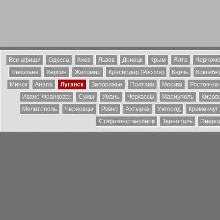
Все афиши
Одесса
Киев
Львов
Донецк
Крым
Ялта
Черномо
Николаев
Херсон
Житомир
Краснодар (Россия)
Керчь
Коктебе
Минск
Анапа
Луганск
Запорожье
Полтава
Москва
Ростов-на
Ивано-Франковск
Сумы
Умань
Черкассы
Мариуполь
Киров
Мелитополь
Черновцы
Ровно
Ахтырка
Ужгород
Кременчуг
Староконстантинов
Тернополь
Энерг