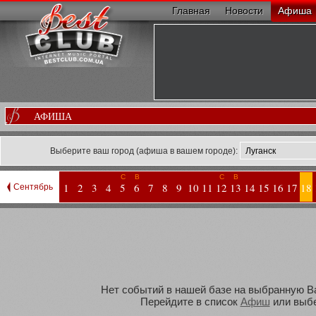
Главная
Новости
Афиша
АФИША
Выберите ваш город (афиша в вашем городе):
С
В
С
В
1
2
3
4
5
6
7
8
9
10
11
12
13
14
15
16
17
18
Сентябрь
Нет событий в нашей базе на выбранную Вам
Перейдите в список
Афиш
или выбе