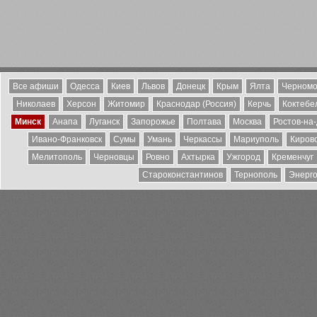
Все афиши
Одесса
Киев
Львов
Донецк
Крым
Ялта
Черномо
Николаев
Херсон
Житомир
Краснодар (Россия)
Керчь
Коктебе
Минск
Анапа
Луганск
Запорожье
Полтава
Москва
Ростов-на
Ивано-Франковск
Сумы
Умань
Черкассы
Мариуполь
Киров
Мелитополь
Черновцы
Ровно
Ахтырка
Ужгород
Кременчуг
Староконстантинов
Тернополь
Энерг