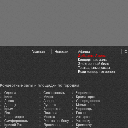
Главная
Новости
Афиша
С
Добавить Анонс
Концертные залы
Электронный билет
Театральные кассы
Если концерт отменен
Концертные залы и площадки по городам
Одесса
Севастополь
Чернигов
Киев
Минск
Краматорск
Львов
Анапа
Северодонецк
Донецк
Луганск
Мелитополь
Крым
Запорожье
Черновцы
Ялта
Полтава
Ровно
Черноморск
Москва
Ахтырка
Симферополь
Ростов-на-Дону
Ужгород
Кривой Рог
Ярославль
Кременчуг