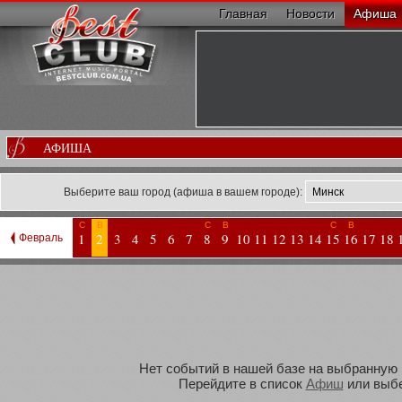
Главная
Новости
Афиша
АФИША
Выберите ваш город (афиша в вашем городе):
С
В
С
В
С
В
1
2
3
4
5
6
7
8
9
10
11
12
13
14
15
16
17
18
Февраль
Нет событий в нашей базе на выбранную В
Перейдите в список
Афиш
или выбе