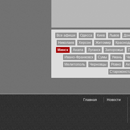
Все афиши
Одесса
Киев
Львов
Дон
Николаев
Херсон
Житомир
Краснода
Минск
Анапа
Луганск
Запорожье
П
Ивано-Франковск
Сумы
Умань
Ч
Мелитополь
Черновцы
Ровно
Ах
Староконст
Главная
Новости