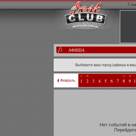
Гла
АФИША
Выберите ваш город (афиша в ваш
С
В
С
В
1
2
3
4
5
6
7
8
9
1
Февраль
Нет событий в на
Перейдите