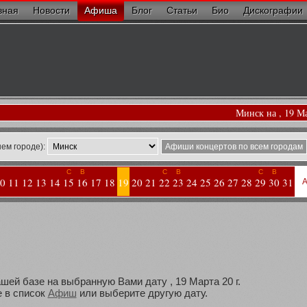
вная
Новости
Афиша
Блог
Статьи
Био
Дискографии
Минск на , 19 М
ем городе):
Афиши концертов по всем городам
С
В
С
В
С
В
0
11
12
13
14
15
16
17
18
19
20
21
22
23
24
25
26
27
28
29
30
31
А
шей базе на выбранную Вами дату , 19 Марта 20 г.
 в список
Афиш
или выберите другую дату.