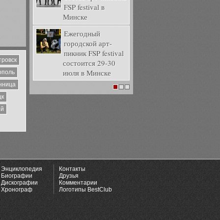
FSP festival в
Минске
Ежегодный
городской арт-
пикник FSP festival
тровск
состоится 29-30
июля в Минске
ополь
нница
1
2
3
цк
ий
Энциклопедия
Контакты
Биографии
Друзья
Дискографии
Комментарии
Хронограф
Логотипы BestClub