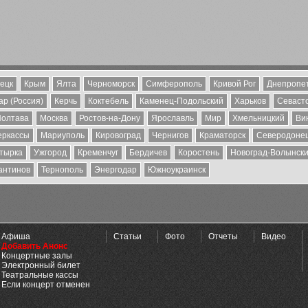
ецк
Крым
Ялта
Черноморск
Симферополь
Кривой Рог
Днепропе
р (Россия)
Керчь
Коктебель
Каменец-Подольский
Харьков
Севаст
олтава
Москва
Ростов-на-Дону
Ярославль
Мир
Хмельницкий
Ви
еркассы
Мариуполь
Кировоград
Чернигов
Краматорск
Северодоне
тырка
Ужгород
Кременчуг
Бердичев
Коростень
Новоград-Волынск
антинов
Тернополь
Энергодар
Южноукраинск
Афиша
Статьи
Фото
Отчеты
Видео
Добавить Анонс
Концертные залы
Электронный билет
Театральные кассы
Если концерт отменен