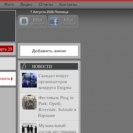
Фото
Видео
Отчеты
Контакты
7 Августа 2026 Пятница
МЫ
МЫ
вконтакте
в facebook
арта 20
Добавить анонс
НОВОСТИ
Скандал вокруг
прель
организаторов
концерта Enigma
Фестиваль Prog in
Park: Opeth,
Riverside, Solstafir в
Варшаве
Музыкальный
состав арт-пикника