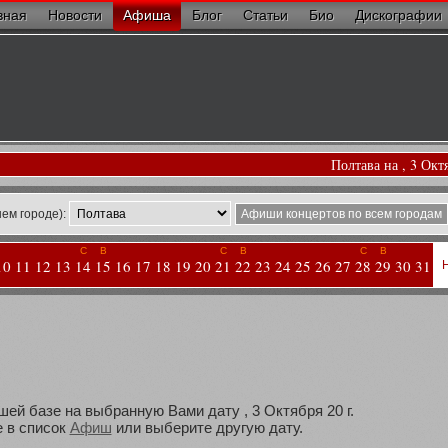
вная
Новости
Афиша
Блог
Статьи
Био
Дискографии
Полтава на , 3 Окт
ем городе):
Афиши концертов по всем городам
С
В
С
В
С
В
10
11
12
13
14
15
16
17
18
19
20
21
22
23
24
25
26
27
28
29
30
31
шей базе на выбранную Вами дату , 3 Октября 20 г.
 в список
Афиш
или выберите другую дату.