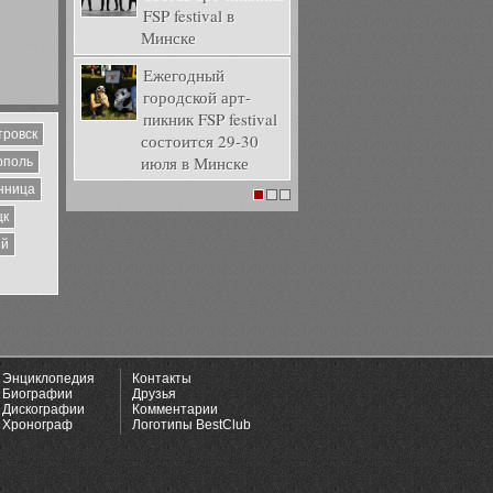
FSP festival в
Минске
Ежегодный
городской арт-
пикник FSP festival
тровск
состоится 29-30
июля в Минске
ополь
нница
1
2
3
цк
ий
Энциклопедия
Контакты
Биографии
Друзья
Дискографии
Комментарии
Хронограф
Логотипы BestClub