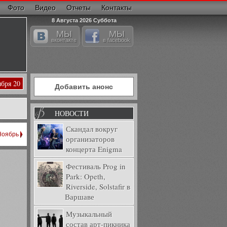
Фото
Видео
Отчеты
Контакты
8 Августа 2026 Суббота
МЫ
МЫ
вконтакте
в facebook
ября 20
Добавить анонс
НОВОСТИ
Скандал вокруг
Ноябрь
организаторов
концерта Enigma
Фестиваль Prog in
Park: Opeth,
Riverside, Solstafir в
Варшаве
Музыкальный
состав арт-пикника