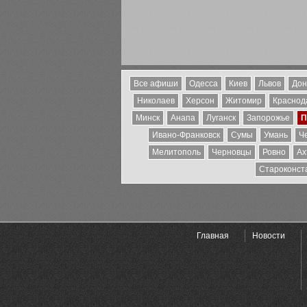
Все афиши
Одесса
Киев
Львов
Дон
Николаев
Херсон
Житомир
Краснода
Минск
Анапа
Луганск
Запорожье
П
Ивано-Франковск
Сумы
Умань
Ч
Мелитополь
Черновцы
Ровно
Ах
Староконст
Главная
Новости