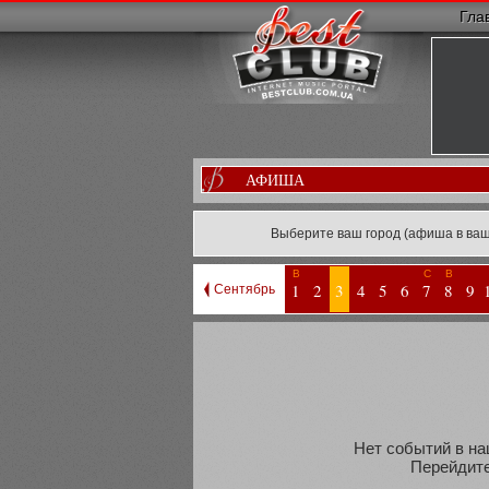
Гла
АФИША
Выберите ваш город (афиша в ваш
В
С
В
1
2
3
4
5
6
7
8
9
Сентябрь
Нет событий в на
Перейдите