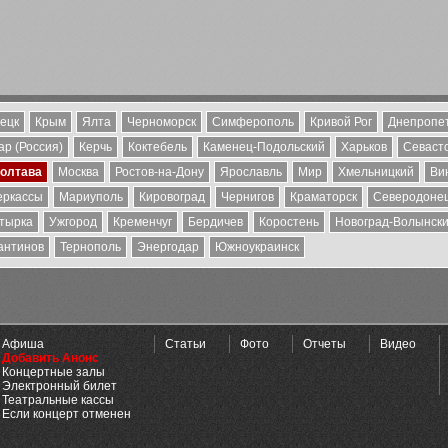
ецк
Крым
Ялта
Черноморск
Симферополь
Кривой Рог
Днепропе
р (Россия)
Керчь
Коктебель
Каменец-Подольский
Харьков
Севаст
олтава
Москва
Ростов-на-Дону
Ярославль
Мир
Хмельницкий
Ви
еркассы
Мариуполь
Кировоград
Чернигов
Краматорск
Северодоне
тырка
Ужгород
Кременчуг
Бердичев
Коростень
Новоград-Волынск
антинов
Тернополь
Энергодар
Южноукраинск
Афиша
Статьи
Фото
Отчеты
Видео
Добавить Анонс
Концертные залы
Электронный билет
Театральные кассы
Если концерт отменен