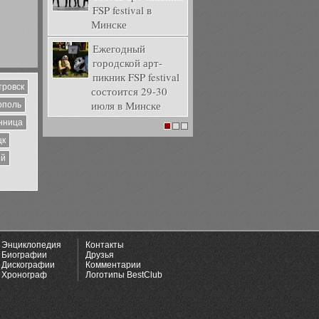
FSP festival в
Минске
Ежегодный
городской арт-
пикник FSP festival
тровск
состоится 29-30
июля в Минске
ополь
нница
1
2
3
цк
ий
Энциклопедия
Контакты
Биографии
Друзья
Дискографии
Комментарии
Хронограф
Логотипы BestClub