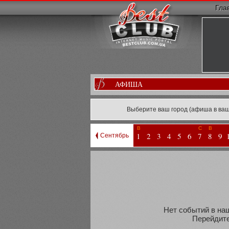
Гла
АФИША
Выберите ваш город (афиша в ваш
В
С
В
1
2
3
4
5
6
7
8
9
Сентябрь
Нет событий в наш
Перейдите