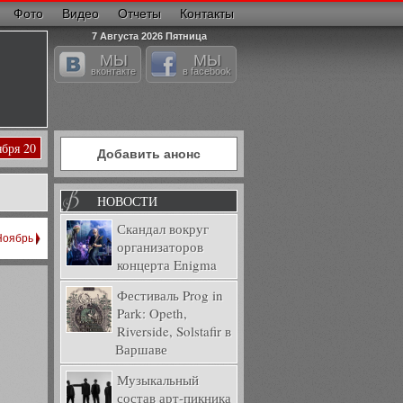
Фото
Видео
Отчеты
Контакты
7 Августа 2026 Пятница
МЫ
МЫ
вконтакте
в facebook
ября 20
Добавить анонс
НОВОСТИ
Скандал вокруг
Ноябрь
организаторов
концерта Enigma
Фестиваль Prog in
Park: Opeth,
Riverside, Solstafir в
Варшаве
Музыкальный
состав арт-пикника