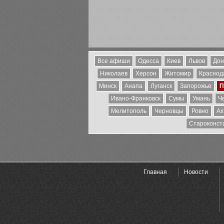
Все афиши
Одесса
Киев
Львов
Дон
Николаев
Херсон
Житомир
Краснода
Минск
Анапа
Луганск
Запорожье
П
Ивано-Франковск
Сумы
Умань
Ч
Мелитополь
Черновцы
Ровно
Ах
Староконст
Главная
Новости