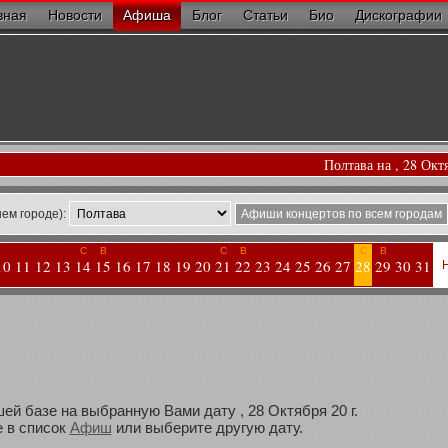
вная
Новости
Афиша
Блог
Статьи
Био
Дискографии
Полтава на , 28 Окт
ем городе):
Афиши концертов по всем городам
С
В
С
В
С
В
10
11
12
13
14
15
16
17
18
19
20
21
22
23
24
25
26
27
28
29
30
31
ей базе на выбранную Вами дату , 28 Октября 20 г.
 в список
Афиш
или выберите другую дату.