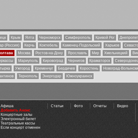
ецк
Крым
Ялта
Черноморск
Симферополь
Кривой Рог
Днепропе
р (Россия)
Керчь
Коктебель
Каменец-Подольский
Харьков
Севаст
олтава
Москва
Ростов-на-Дону
Ярославль
Мир
Хмельницкий
Ви
еркассы
Мариуполь
Кировоград
Чернигов
Краматорск
Северодоне
тырка
Ужгород
Кременчуг
Бердичев
Коростень
Новоград-Волынск
антинов
Тернополь
Энергодар
Южноукраинск
Афиша
Статьи
Фото
Отчеты
Видео
Добавить Анонс
Концертные залы
Электронный билет
Театральные кассы
Если концерт отменен