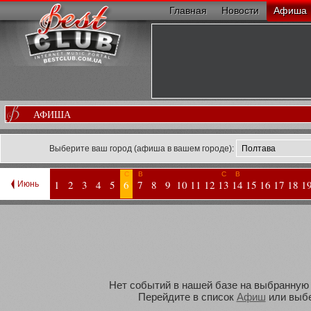
Главная
Новости
Афиша
АФИША
Выберите ваш город (афиша в вашем городе):
С
В
С
В
1
2
3
4
5
6
7
8
9
10
11
12
13
14
15
16
17
18
1
Июнь
Нет событий в нашей базе на выбранную В
Перейдите в список
Афиш
или выбе