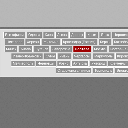
Все афиши
Одесса
Киев
Львов
Донецк
Крым
Ялта
Черномо
Николаев
Херсон
Житомир
Краснодар (Россия)
Керчь
Коктебе
Минск
Анапа
Луганск
Запорожье
Полтава
Москва
Ростов-на
Ивано-Франковск
Сумы
Умань
Черкассы
Мариуполь
Киров
Мелитополь
Черновцы
Ровно
Ахтырка
Ужгород
Кременчуг
Староконстантинов
Тернополь
Энерг