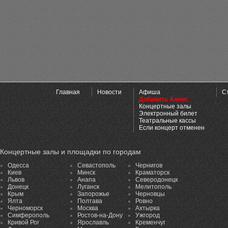
Главная
Новости
Афиша
С
Добавить Анонс
Концертные залы
Электронный билет
Театральные кассы
Если концерт отменен
Концертные залы и площадки по городам
Одесса
Севастополь
Чернигов
Киев
Минск
Краматорск
Львов
Анапа
Северодонецк
Донецк
Луганск
Мелитополь
Крым
Запорожье
Черновцы
Ялта
Полтава
Ровно
Черноморск
Москва
Ахтырка
Симферополь
Ростов-на-Дону
Ужгород
Кривой Рог
Ярославль
Кременчуг