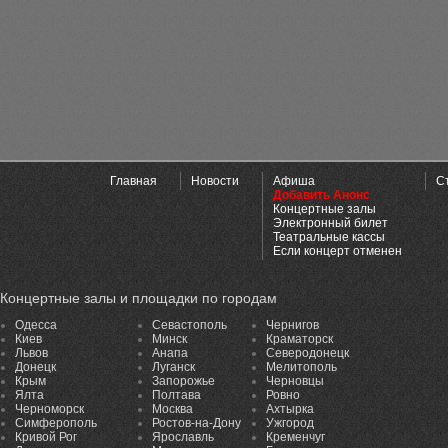
Главная
Новости
Афиша
С
Добавить Анонс
Концертные залы
Электронный билет
Театральные кассы
Если концерт отменен
Концертные залы и площадки по городам
Одесса
Севастополь
Чернигов
Киев
Минск
Краматорск
Львов
Анапа
Северодонецк
Донецк
Луганск
Мелитополь
Крым
Запорожье
Черновцы
Ялта
Полтава
Ровно
Черноморск
Москва
Ахтырка
Симферополь
Ростов-на-Дону
Ужгород
Кривой Рог
Ярославль
Кременчуг