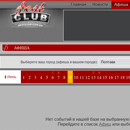
Главная
Новости
Афиша
АФИША
Выберите ваш город (афиша в вашем городе):
С
В
С
В
1
2
3
4
5
6
7
8
9
10
11
12
13
14
15
16
17
18
1
Июнь
Нет событий в нашей базе на выбранную В
Перейдите в список
Афиш
или выбе