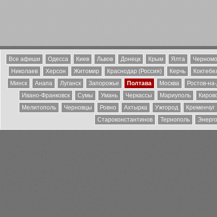
Все афиши
Одесса
Киев
Львов
Донецк
Крым
Ялта
Черномо
Николаев
Херсон
Житомир
Краснодар (Россия)
Керчь
Коктебе
Минск
Анапа
Луганск
Запорожье
Полтава
Москва
Ростов-на
Ивано-Франковск
Сумы
Умань
Черкассы
Мариуполь
Киров
Мелитополь
Черновцы
Ровно
Ахтырка
Ужгород
Кременчуг
Староконстантинов
Тернополь
Энерг