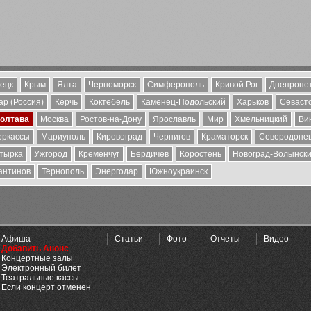
ецк
Крым
Ялта
Черноморск
Симферополь
Кривой Рог
Днепропе
р (Россия)
Керчь
Коктебель
Каменец-Подольский
Харьков
Севаст
олтава
Москва
Ростов-на-Дону
Ярославль
Мир
Хмельницкий
Ви
еркассы
Мариуполь
Кировоград
Чернигов
Краматорск
Северодоне
тырка
Ужгород
Кременчуг
Бердичев
Коростень
Новоград-Волынск
антинов
Тернополь
Энергодар
Южноукраинск
Афиша
Статьи
Фото
Отчеты
Видео
Добавить Анонс
Концертные залы
Электронный билет
Театральные кассы
Если концерт отменен