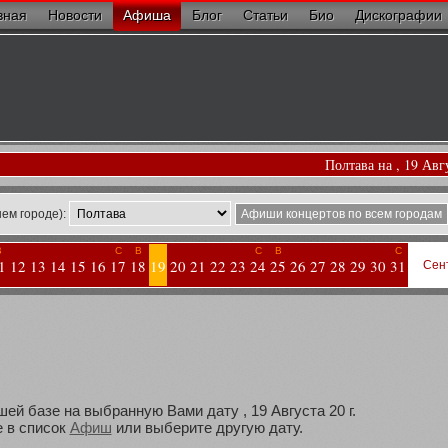
вная
Новости
Афиша
Блог
Статьи
Био
Дискографии
Полтава на , 19 Авг
ем городе):
Афиши концертов по всем городам
В
С
В
С
В
С
1
12
13
14
15
16
17
18
19
20
21
22
23
24
25
26
27
28
29
30
31
Сен
ей базе на выбранную Вами дату , 19 Августа 20 г.
 в список
Афиш
или выберите другую дату.