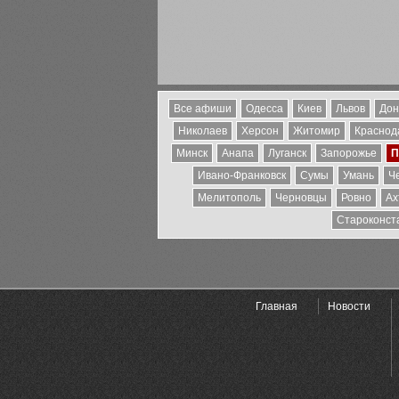
Все афиши
Одесса
Киев
Львов
Дон
Николаев
Херсон
Житомир
Краснода
Минск
Анапа
Луганск
Запорожье
П
Ивано-Франковск
Сумы
Умань
Ч
Мелитополь
Черновцы
Ровно
Ах
Староконст
Главная
Новости