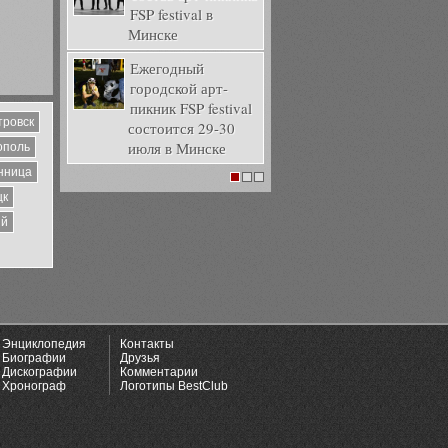
FSP festival в
Минске
Ежегодный
городской арт-
пикник FSP festival
тровск
состоится 29-30
июля в Минске
ополь
нница
1
2
3
цк
ий
Энциклопедия
Контакты
Биографии
Друзья
Дискографии
Комментарии
Хронограф
Логотипы BestClub