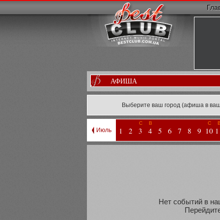
Гла
АФИША
Выберите ваш город (афиша в ваш
С
В
С
1
2
3
4
5
6
7
8
9
10
1
Июль
Нет событий в наш
Перейдите