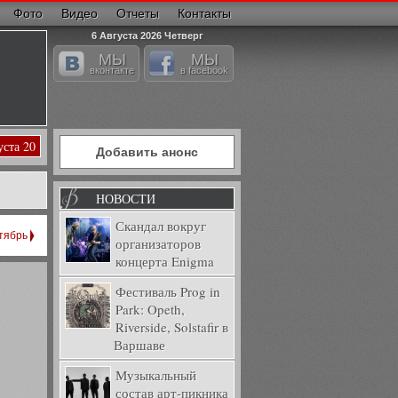
Фото
Видео
Отчеты
Контакты
6 Августа 2026 Четверг
МЫ
МЫ
вконтакте
в facebook
уста 20
Добавить анонс
НОВОСТИ
Скандал вокруг
тябрь
организаторов
концерта Enigma
Фестиваль Prog in
Park: Opeth,
Riverside, Solstafir в
Варшаве
Музыкальный
состав арт-пикника