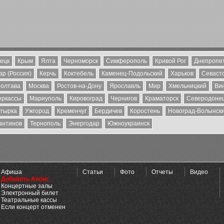
ецк
Крым
Ялта
Черноморск
Симферополь
Кривой Рог
Днепропе
р (Россия)
Керчь
Коктебель
Каменец-Подольский
Харьков
Севаст
олтава
Москва
Ростов-на-Дону
Ярославль
Мир
Хмельницкий
Ви
еркассы
Мариуполь
Кировоград
Чернигов
Краматорск
Северодоне
тырка
Ужгород
Кременчуг
Бердичев
Коростень
Новоград-Волынск
антинов
Тернополь
Энергодар
Южноукраинск
Афиша
Статьи
Фото
Отчеты
Видео
Добавить Анонс
Концертные залы
Электронный билет
Театральные кассы
Если концерт отменен