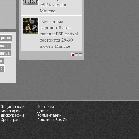
FSP festival в
Минске
Ежегодный
городской арт-
пикник FSP festival
тровск
состоится 29-30
июля в Минске
ополь
нница
1
2
3
цк
ий
Энциклопедия
Контакты
Биографии
Друзья
Дискографии
Комментарии
Хронограф
Логотипы BestClub