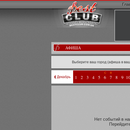
Гла
АФИША
Выберите ваш город (афиша в ваш
С
В
1
2
3
4
5
6
7
8
9
1
Декабрь
Нет событий в на
Перейдите