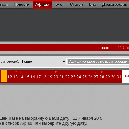
вная
Новости
Афиша
Блог
Статьи
Био
Дискографии
Ровно на , 11 Ян
ем городе):
Афиши концертов по всем городам
С
В
С
В
С
В
0
11
12
13
14
15
16
17
18
19
20
21
22
23
24
25
26
27
28
29
30
31
Фе
шей базе на выбранную Вами дату , 11 Января 20 г.
 в список
Афиш
или выберите другую дату.