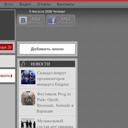
Фото
Видео
Отчеты
Контакты
6 Августа 2026 Четверг
МЫ
МЫ
вконтакте
в facebook
варя 20
Добавить анонс
НОВОСТИ
Скандал вокруг
враль
организаторов
концерта Enigma
Фестиваль Prog in
Park: Opeth,
Riverside, Solstafir в
Варшаве
Музыкальный
состав арт-пикника