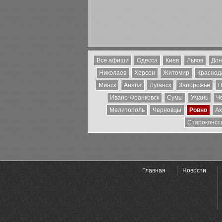
Все афиши
Одесса
Киев
Львов
Дон
Николаев
Херсон
Житомир
Краснода
Минск
Анапа
Луганск
Запорожье
П
Ивано-Франковск
Сумы
Умань
Ч
Мелитополь
Черновцы
Ровно
Ах
Староконст
Главная
Новости