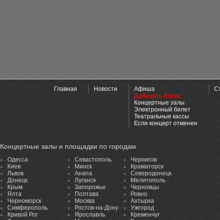
Главная
Новости
Афиша
С
Добавить Анонс
Концертные залы
Электронный билет
Театральные кассы
Если концерт отменен
Концертные залы и площадки по городам
Одесса
Севастополь
Чернигов
Киев
Минск
Краматорск
Львов
Анапа
Северодонецк
Донецк
Луганск
Мелитополь
Крым
Запорожье
Черновцы
Ялта
Полтава
Ровно
Черноморск
Москва
Ахтырка
Симферополь
Ростов-на-Дону
Ужгород
Кривой Рог
Ярославль
Кременчуг