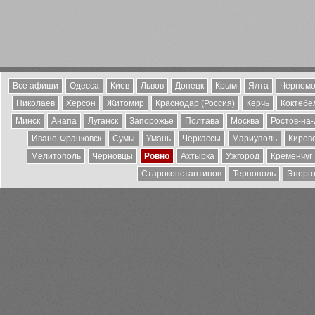
Все афиши
Одесса
Киев
Львов
Донецк
Крым
Ялта
Черномо
Николаев
Херсон
Житомир
Краснодар (Россия)
Керчь
Коктебе
Минск
Анапа
Луганск
Запорожье
Полтава
Москва
Ростов-на
Ивано-Франковск
Сумы
Умань
Черкассы
Мариуполь
Киров
Мелитополь
Черновцы
Ровно
Ахтырка
Ужгород
Кременчуг
Староконстантинов
Тернополь
Энерг