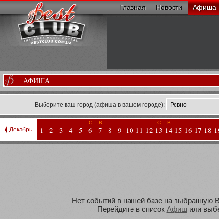
Главная
Новости
Афиша
АФИША
Выберите ваш город (афиша в вашем городе):
С
В
С
В
1
2
3
4
5
6
7
8
9
10
11
12
13
14
15
16
17
18
1
Декабрь
Нет событий в нашей базе на выбранную Ва
Перейдите в список
Афиш
или выбе