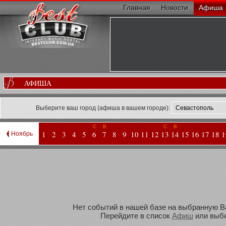
Главная
Новости
Афиша
АФИША
Выберите ваш город (афиша в вашем городе):
С
В
С
В
1
2
3
4
5
6
7
8
9
10
11
12
13
14
15
16
17
18
1
Ноябрь
Нет событий в нашей базе на выбранную Вам
Перейдите в список
Афиш
или выбе