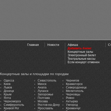
Главная
Новости
Афиша
С
Добавить Анонс
Концертные залы
Электронный билет
Театральные кассы
Если концерт отменен
Концертные залы и площадки по городам
Одесса
Севастополь
Чернигов
Киев
Минск
Краматорск
Львов
Анапа
Северодонецк
Донецк
Луганск
Мелитополь
Крым
Запорожье
Черновцы
Ялта
Полтава
Ровно
Черноморск
Москва
Ахтырка
Симферополь
Ростов-на-Дону
Ужгород
Кривой Рог
Ярославль
Кременчуг