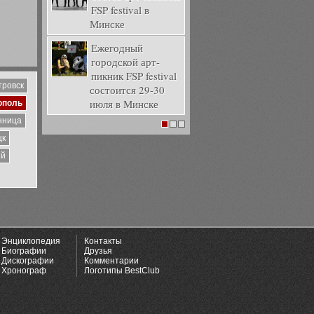
FSP festival в
Минске
Ежегодный
городской арт-
пикник FSP festival
тровск
состоится 29-30
июля в Минске
ополь
нница
1
2
3
цк
ий
Энциклопедия
Контакты
Биографии
Друзья
Дискографии
Комментарии
Хронограф
Логотипы BestClub