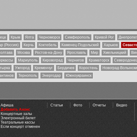
ецк
Крым
Ялта
Черноморск
Симферополь
Кривой Рог
Днепропе
р (Россия)
Керчь
Коктебель
Каменец-Подольский
Харьков
Севаст
олтава
Москва
Ростов-на-Дону
Ярославль
Мир
Хмельницкий
Ви
еркассы
Мариуполь
Кировоград
Чернигов
Краматорск
Северодоне
тырка
Ужгород
Кременчуг
Бердичев
Коростень
Новоград-Волынск
антинов
Тернополь
Энергодар
Южноукраинск
Афиша
Статьи
Фото
Отчеты
Видео
Добавить Анонс
Концертные залы
Электронный билет
Театральные кассы
Если концерт отменен