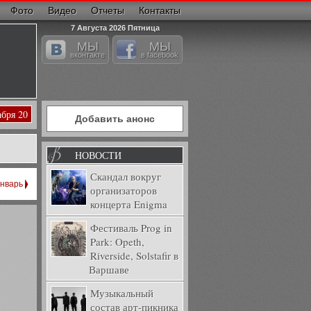
Фото
Видео
Отчеты
Контакты
7 Августа 2026 Пятница
МЫ
МЫ
вконтакте
в facebook
абря 20
Добавить анонс
НОВОСТИ
Скандал вокруг
нварь
организаторов
концерта Enigma
Фестиваль Prog in
Park: Opeth,
Riverside, Solstafir в
Варшаве
Музыкальный
состав арт-пикника