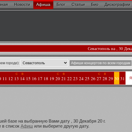
вная
Новости
Афиша
Блог
Статьи
Био
Дискографии
Севастополь на , 30 Дек
ем городе):
Афиши концертов по всем городам
С
В
С
В
С
В
0
11
12
13
14
15
16
17
18
19
20
21
22
23
24
25
26
27
28
29
30
31
Я
ей базе на выбранную Вами дату , 30 Декабря 20 г.
 в список
Афиш
или выберите другую дату.