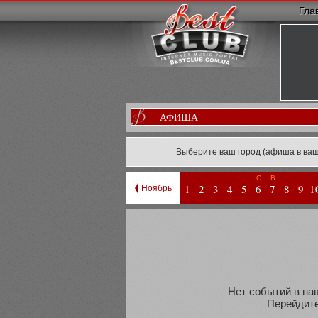
Гла
АФИША
Выберите ваш город (афиша в ваш
С
В
1
2
3
4
5
6
7
8
9
1
Ноябрь
Нет событий в наш
Перейдите