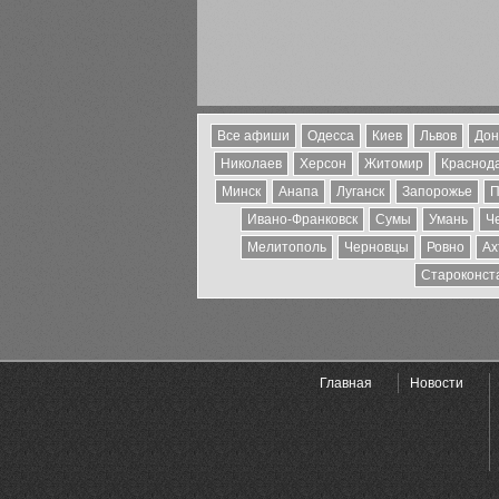
Все афиши
Одесса
Киев
Львов
Дон
Николаев
Херсон
Житомир
Краснода
Минск
Анапа
Луганск
Запорожье
П
Ивано-Франковск
Сумы
Умань
Ч
Мелитополь
Черновцы
Ровно
Ах
Староконст
Главная
Новости