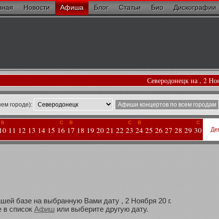
вная
Новости
Афиша
Блог
Статьи
Био
Дискографии
Северодонецк на , 2 Но
ем городе):
Афиши концертов по всем городам
В
С
В
С
В
С
10
11
12
13
14
15
16
17
18
19
20
21
22
23
24
25
26
27
28
29
30
Де
шей базе на выбранную Вами дату , 2 Ноября 20 г.
 в список
Афиш
или выберите другую дату.