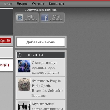
Фото
Видео
Отчеты
Контакты
7 Августа 2026 Пятница
МЫ
МЫ
вконтакте
в facebook
ября 20
Добавить анонс
НОВОСТИ
Скандал вокруг
кабрь
организаторов
концерта Enigma
Фестиваль Prog in
Park: Opeth,
Riverside, Solstafir в
Варшаве
Музыкальный
состав арт-пикника