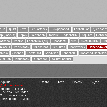
ецк
Крым
Ялта
Черноморск
Симферополь
Кривой Рог
Днепропе
р (Россия)
Керчь
Коктебель
Каменец-Подольский
Харьков
Севаст
олтава
Москва
Ростов-на-Дону
Ярославль
Мир
Хмельницкий
Ви
ркассы
Мариуполь
Кировоград
Чернигов
Краматорск
Северодоне
тырка
Ужгород
Кременчуг
Бердичев
Коростень
Новоград-Волынск
антинов
Тернополь
Энергодар
Южноукраинск
Афиша
Статьи
Фото
Отчеты
Видео
Добавить Анонс
Концертные залы
Электронный билет
Театральные кассы
Если концерт отменен