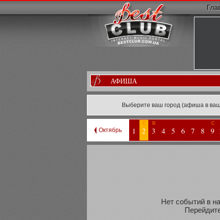
Гла
АФИША
Выберите ваш город (афиша в ваш
С
В
С
1
2
3
4
5
6
7
8
9
Октябрь
Нет событий в на
Перейдите