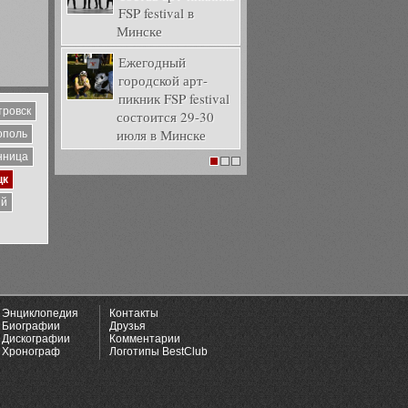
FSP festival в
Минске
Ежегодный
городской арт-
пикник FSP festival
тровск
состоится 29-30
июля в Минске
ополь
нница
1
2
3
цк
ий
Энциклопедия
Контакты
Биографии
Друзья
Дискографии
Комментарии
Хронограф
Логотипы BestClub