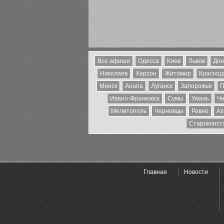
Все афиши
Одесса
Киев
Львов
Дон
Николаев
Херсон
Житомир
Краснода
Минск
Анапа
Луганск
Запорожье
П
Ивано-Франковск
Сумы
Умань
Че
Мелитополь
Черновцы
Ровно
Ах
Староконст
Главная
Новости