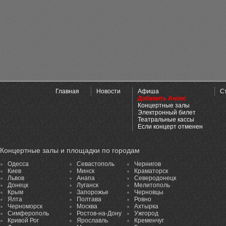
Главная
Новости
Афиша
С
Добавить Анонс
Концертные залы
Электронный билет
Театральные кассы
Если концерт отменен
Концертные залы и площадки по городам
Одесса
Севастополь
Чернигов
Киев
Минск
Краматорск
Львов
Анапа
Северодонецк
Донецк
Луганск
Мелитополь
Крым
Запорожье
Черновцы
Ялта
Полтава
Ровно
Черноморск
Москва
Ахтырка
Симферополь
Ростов-на-Дону
Ужгород
Кривой Рог
Ярославль
Кременчуг