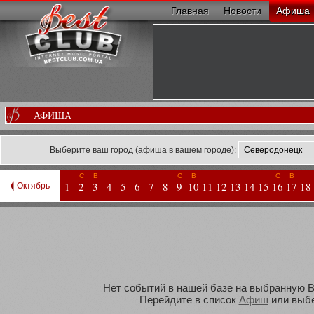
Главная
Новости
Афиша
АФИША
Выберите ваш город (афиша в вашем городе):
С
В
С
В
С
В
1
2
3
4
5
6
7
8
9
10
11
12
13
14
15
16
17
18
Октябрь
Нет событий в нашей базе на выбранную Ва
Перейдите в список
Афиш
или выбе