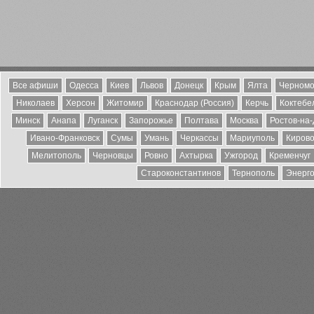
Все афиши
Одесса
Киев
Львов
Донецк
Крым
Ялта
Черномо
Николаев
Херсон
Житомир
Краснодар (Россия)
Керчь
Коктебе
Минск
Анапа
Луганск
Запорожье
Полтава
Москва
Ростов-на
Ивано-Франковск
Сумы
Умань
Черкассы
Мариуполь
Кирово
Мелитополь
Черновцы
Ровно
Ахтырка
Ужгород
Кременчуг
Староконстантинов
Тернополь
Энерг