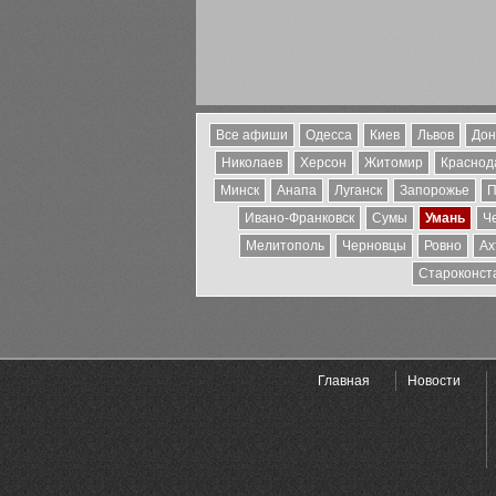
Все афиши
Одесса
Киев
Львов
Дон
Николаев
Херсон
Житомир
Краснода
Минск
Анапа
Луганск
Запорожье
П
Ивано-Франковск
Сумы
Умань
Ч
Мелитополь
Черновцы
Ровно
Ах
Староконст
Главная
Новости