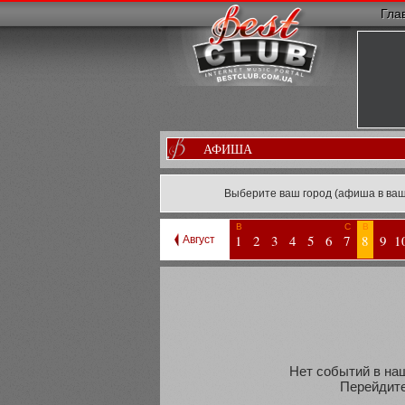
Гла
АФИША
Выберите ваш город (афиша в ваш
В
С
В
1
2
3
4
5
6
7
8
9
1
Август
Нет событий в наш
Перейдите