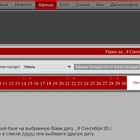
вная
Новости
Афиша
Блог
Статьи
Био
Дискографии
Умань на , 8 Сент
ем городе):
Афиши концертов по всем городам
С
В
С
В
С
В
0
11
12
13
14
15
16
17
18
19
20
21
22
23
24
25
26
27
28
29
30
Окт
ей базе на выбранную Вами дату , 8 Сентября 20 г.
 в список
Афиш
или выберите другую дату.