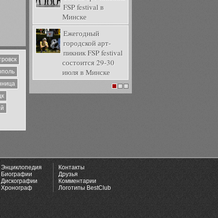
FSP festival в
Минске
Ежегодный
городской арт-
пикник FSP festival
тровск
состоится 29-30
июля в Минске
ополь
нница
1
2
3
цк
ий
Энциклопедия
Контакты
Биографии
Друзья
Дискографии
Комментарии
Хронограф
Логотипы BestClub