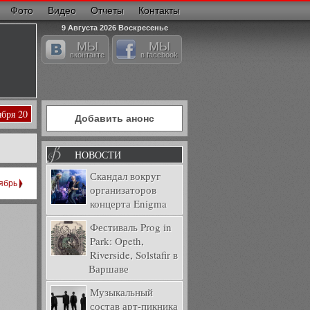
Фото
Видео
Отчеты
Контакты
9 Августа 2026 Воскресенье
МЫ
МЫ
вконтакте
в facebook
ября 20
Добавить анонс
НОВОСТИ
Скандал вокруг
ябрь
организаторов
концерта Enigma
Фестиваль Prog in
Park: Opeth,
Riverside, Solstafir в
Варшаве
Музыкальный
состав арт-пикника