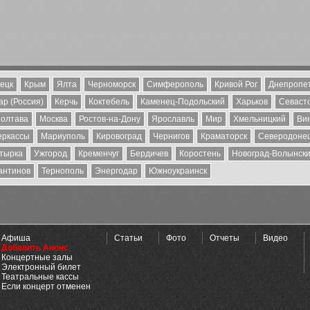
ецк
Крым
Ялта
Черноморск
Симферополь
Кривой Рог
Днепропе
р (Россия)
Керчь
Коктебель
Каменец-Подольский
Харьков
Севаст
олтава
Москва
Ростов-на-Дону
Ярославль
Мир
Хмельницкий
Ви
еркассы
Мариуполь
Кировоград
Чернигов
Краматорск
Северодоне
тырка
Ужгород
Кременчуг
Бердичев
Коростень
Новоград-Волынск
антинов
Тернополь
Энергодар
Южноукраинск
Афиша
Статьи
Фото
Отчеты
Видео
Добавить Анонс
Концертные залы
Электронный билет
Театральные кассы
Если концерт отменен