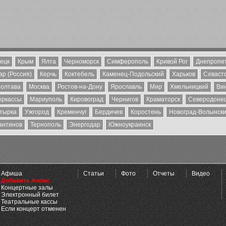
ецк
Крым
Ялта
Черноморск
Симферополь
Кривой Рог
Днепропе
р (Россия)
Керчь
Коктебель
Каменец-Подольский
Харьков
Севаст
олтава
Москва
Ростов-на-Дону
Ярославль
Мир
Хмельницкий
Ви
еркассы
Мариуполь
Кировоград
Чернигов
Краматорск
Северодоне
тырка
Ужгород
Кременчуг
Бердичев
Коростень
Новоград-Волынск
антинов
Тернополь
Энергодар
Южноукраинск
Афиша
Статьи
Фото
Отчеты
Видео
Добавить Анонс
Концертные залы
Электронный билет
Театральные кассы
Если концерт отменен