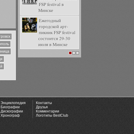
FSP festival в
Минске
Ежегодный
городской арт-
пикник FSP festival
тровск
состоится 29-30
июля в Минске
ополь
нница
1
2
3
цк
ий
Энциклопедия
Контакты
Биографии
Друзья
Дискографии
Комментарии
Хронограф
Логотипы BestClub