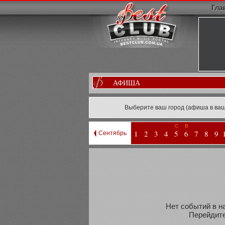
Гла
АФИША
Выберите ваш город (афиша в ваш
С
В
1
2
3
4
5
6
7
8
9
Сентябрь
Нет событий в н
Перейдите