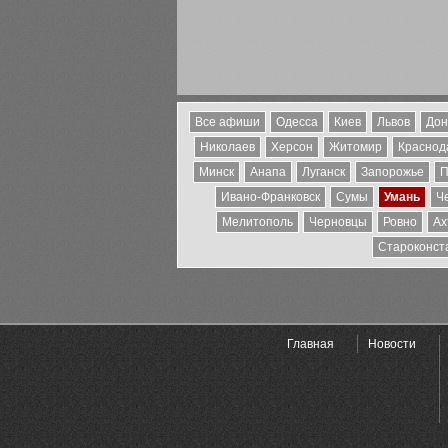
Все афиши
Одесса
Киев
Львов
Дон
Николаев
Херсон
Житомир
Краснода
Минск
Анапа
Луганск
Запорожье
П
Ивано-Франковск
Сумы
Умань
Ч
Мелитополь
Черновцы
Ровно
Ах
Староконст
Главная
Новости