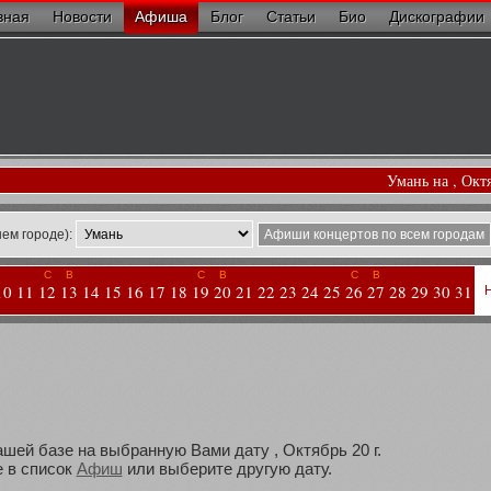
вная
Новости
Афиша
Блог
Статьи
Био
Дискографии
Умань на , Окт
ем городе):
Афиши концертов по всем городам
С
В
С
В
С
В
10
11
12
13
14
15
16
17
18
19
20
21
22
23
24
25
26
27
28
29
30
31
ашей базе на выбранную Вами дату , Октябрь 20 г.
 в список
Афиш
или выберите другую дату.