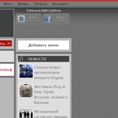
Фото
Видео
Отчеты
Контакты
8 Августа 2026 Суббота
МЫ
МЫ
вконтакте
в facebook
ябрь 20
Добавить анонс
НОВОСТИ
Скандал вокруг
Ноябрь
организаторов
концерта Enigma
Фестиваль Prog in
Park: Opeth,
Riverside, Solstafir в
Варшаве
Музыкальный
состав арт-пикника