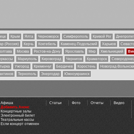
ецк
Крым
Ялта
Черноморск
Симферополь
Кривой Рог
Днепропе
р (Россия)
Керчь
Коктебель
Каменец-Подольский
Харьков
Севаст
олтава
Москва
Ростов-на-Дону
Ярославль
Мир
Хмельницкий
Ви
еркассы
Мариуполь
Кировоград
Чернигов
Краматорск
Северодоне
тырка
Ужгород
Кременчуг
Бердичев
Коростень
Новоград-Волынск
антинов
Тернополь
Энергодар
Южноукраинск
Афиша
Статьи
Фото
Отчеты
Видео
Добавить Анонс
Концертные залы
Электронный билет
Театральные кассы
Если концерт отменен