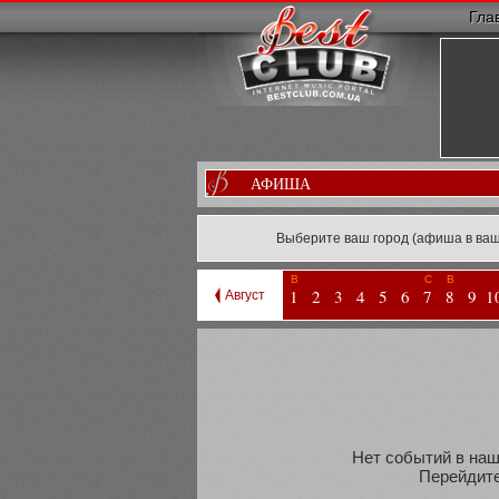
Гла
АФИША
Выберите ваш город (афиша в ваш
В
С
В
1
2
3
4
5
6
7
8
9
1
Август
Нет событий в наш
Перейдите