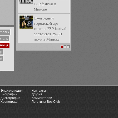
FSP festival в
Минске
Ежегодный
городской арт-
пикник FSP festival
тровск
состоится 29-30
июля в Минске
ополь
нница
1
2
3
цк
ий
Энциклопедия
Контакты
Биографии
Друзья
Дискографии
Комментарии
Хронограф
Логотипы BestClub