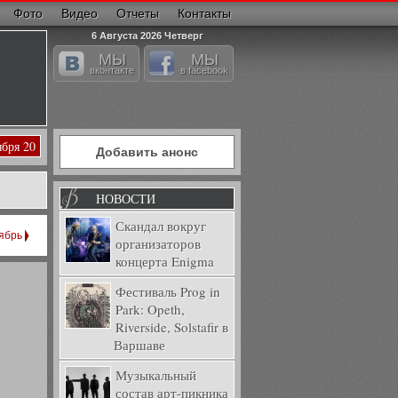
Фото
Видео
Отчеты
Контакты
6 Августа 2026 Четверг
МЫ
МЫ
вконтакте
в facebook
ября 20
Добавить анонс
НОВОСТИ
Скандал вокруг
ябрь
организаторов
концерта Enigma
Фестиваль Prog in
Park: Opeth,
Riverside, Solstafir в
Варшаве
Музыкальный
состав арт-пикника