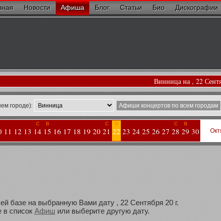
вная
Новости
Афиша
Блог
Статьи
Био
Дискографии
Винница на , 22 Сент
ем городе):
Афиши концертов по всем городам
С
В
С
В
С
В
0
11
12
13
14
15
16
17
18
19
20
21
22
23
24
25
26
27
28
29
30
Окт
ей базе на выбранную Вами дату , 22 Сентября 20 г.
 в список
Афиш
или выберите другую дату.