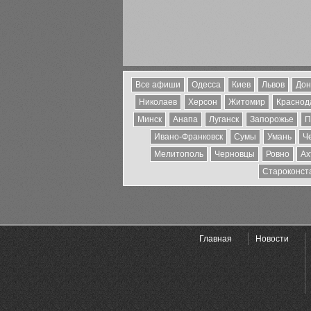
Все афиши
Одесса
Киев
Львов
Дон
Николаев
Херсон
Житомир
Краснода
Минск
Анапа
Луганск
Запорожье
П
Ивано-Франковск
Сумы
Умань
Ч
Мелитополь
Черновцы
Ровно
Ах
Староконст
Главная
Новости