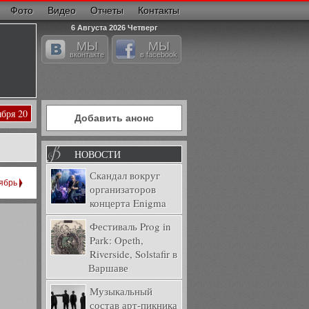
Фото
Видео
Отчеты
Контакты
6 Августа 2026 Четверг
МЫ
МЫ
вконтакте
в facebook
ября 20
Добавить анонс
НОВОСТИ
Скандал вокруг
ябрь
организаторов
концерта Enigma
Фестиваль Prog in
Park: Opeth,
Riverside, Solstafir в
Варшаве
Музыкальный
состав арт-пикника