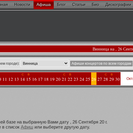
вная
Новости
Афиша
Блог
Статьи
Био
Дискографии
Винница на , 26 Сент
ем городе):
Афиши концертов по всем городам
С
В
С
В
С
В
0
11
12
13
14
15
16
17
18
19
20
21
22
23
24
25
26
27
28
29
30
Окт
ей базе на выбранную Вами дату , 26 Сентября 20 г.
 в список
Афиш
или выберите другую дату.