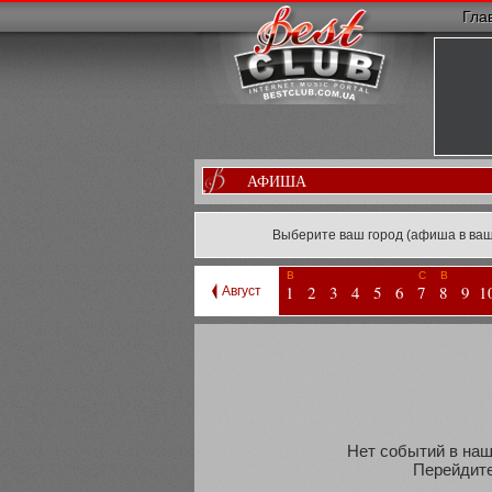
Гла
АФИША
Выберите ваш город (афиша в ваш
В
С
В
1
2
3
4
5
6
7
8
9
1
Август
Нет событий в наш
Перейдите