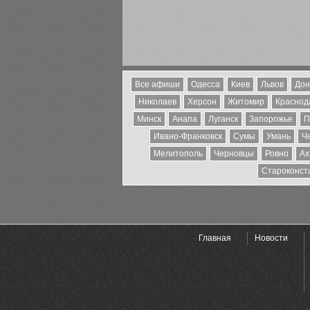
Все афиши
Одесса
Киев
Львов
Дон
Николаев
Херсон
Житомир
Краснода
Минск
Анапа
Луганск
Запорожье
П
Ивано-Франковск
Сумы
Умань
Ч
Мелитополь
Черновцы
Ровно
Ах
Староконст
Главная
Новости