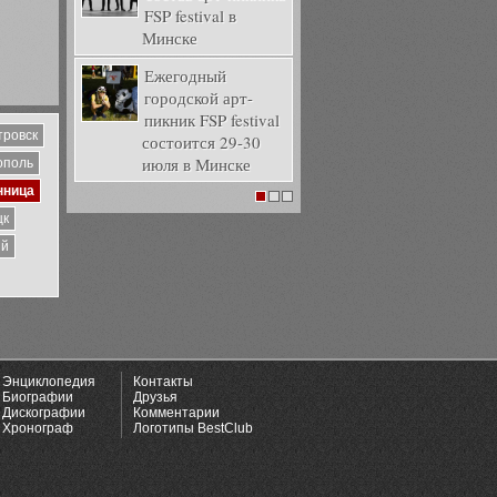
FSP festival в
Минске
Ежегодный
городской арт-
пикник FSP festival
тровск
состоится 29-30
июля в Минске
ополь
нница
1
2
3
цк
ий
Энциклопедия
Контакты
Биографии
Друзья
Дискографии
Комментарии
Хронограф
Логотипы BestClub