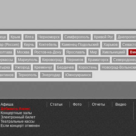
ецк
Крым
Ялта
Черноморск
Симферополь
Кривой Рог
Днепропе
р (Россия)
Керчь
Коктебель
Каменец-Подольский
Харьков
Севаст
олтава
Москва
Ростов-на-Дону
Ярославль
Мир
Хмельницкий
Ви
еркассы
Мариуполь
Кировоград
Чернигов
Краматорск
Северодоне
тырка
Ужгород
Кременчуг
Бердичев
Коростень
Новоград-Волынск
антинов
Тернополь
Энергодар
Южноукраинск
Афиша
Статьи
Фото
Отчеты
Видео
Добавить Анонс
Концертные залы
Электронный билет
Театральные кассы
Если концерт отменен