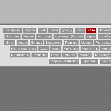
Все афиши
Одесса
Киев
Львов
Донецк
Крым
Ялта
Черномо
Николаев
Херсон
Житомир
Краснодар (Россия)
Керчь
Коктебе
Минск
Анапа
Луганск
Запорожье
Полтава
Москва
Ростов-на
Ивано-Франковск
Сумы
Умань
Черкассы
Мариуполь
Киров
Мелитополь
Черновцы
Ровно
Ахтырка
Ужгород
Кременчуг
Староконстантинов
Тернополь
Энерг