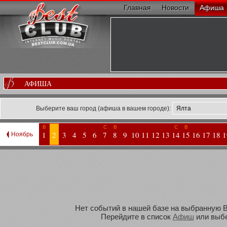
Главная
Новости
Афиша
АФИША
Выберите ваш город (афиша в вашем городе):
В
С
В
С
В
1
2
3
4
5
6
7
8
9
10
11
12
13
14
15
16
17
18
1
Ноябрь
Нет событий в нашей базе на выбранную Ва
Перейдите в список
Афиш
или выбе