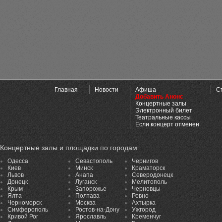
Главная
Новости
Афиша
С
Добавить Анонс
Концертные залы
Электронный билет
Театральные кассы
Если концерт отменен
Концертные залы и площадки по городам
Одесса
Севастополь
Чернигов
Киев
Минск
Краматорск
Львов
Анапа
Северодонецк
Донецк
Луганск
Мелитополь
Крым
Запорожье
Черновцы
Ялта
Полтава
Ровно
Черноморск
Москва
Ахтырка
Симферополь
Ростов-на-Дону
Ужгород
Кривой Рог
Ярославль
Кременчуг