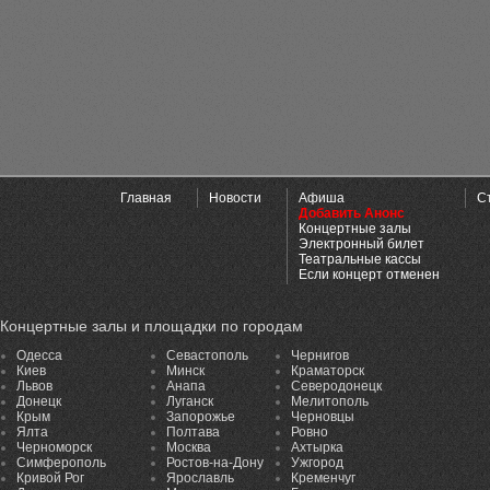
Главная
Новости
Афиша
С
Добавить Анонс
Концертные залы
Электронный билет
Театральные кассы
Если концерт отменен
Концертные залы и площадки по городам
Одесса
Севастополь
Чернигов
Киев
Минск
Краматорск
Львов
Анапа
Северодонецк
Донецк
Луганск
Мелитополь
Крым
Запорожье
Черновцы
Ялта
Полтава
Ровно
Черноморск
Москва
Ахтырка
Симферополь
Ростов-на-Дону
Ужгород
Кривой Рог
Ярославль
Кременчуг