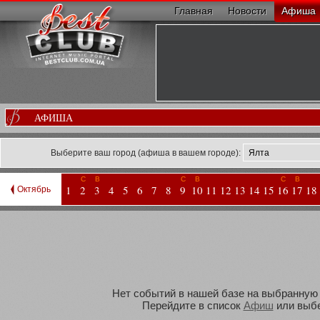
Главная
Новости
Афиша
АФИША
Выберите ваш город (афиша в вашем городе):
С
В
С
В
С
В
1
2
3
4
5
6
7
8
9
10
11
12
13
14
15
16
17
18
Октябрь
Нет событий в нашей базе на выбранную В
Перейдите в список
Афиш
или выбе