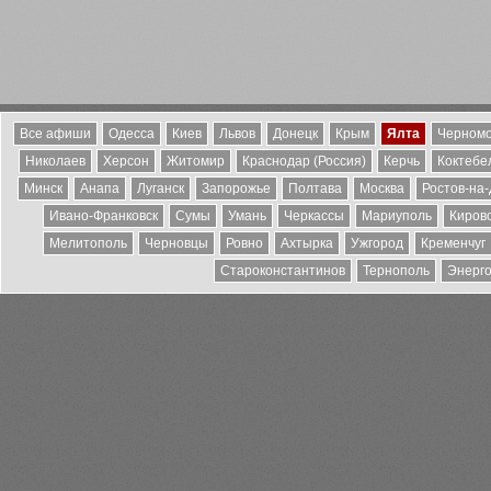
Все афиши
Одесса
Киев
Львов
Донецк
Крым
Ялта
Черномо
Николаев
Херсон
Житомир
Краснодар (Россия)
Керчь
Коктебе
Минск
Анапа
Луганск
Запорожье
Полтава
Москва
Ростов-на
Ивано-Франковск
Сумы
Умань
Черкассы
Мариуполь
Киров
Мелитополь
Черновцы
Ровно
Ахтырка
Ужгород
Кременчуг
Староконстантинов
Тернополь
Энерг