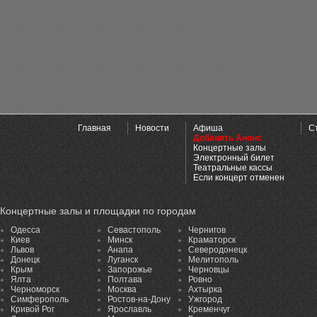
Главная
Новости
Афиша
С
Добавить Анонс
Концертные залы
Электронный билет
Театральные кассы
Если концерт отменен
Концертные залы и площадки по городам
Одесса
Севастополь
Чернигов
Киев
Минск
Краматорск
Львов
Анапа
Северодонецк
Донецк
Луганск
Мелитополь
Крым
Запорожье
Черновцы
Ялта
Полтава
Ровно
Черноморск
Москва
Ахтырка
Симферополь
Ростов-на-Дону
Ужгород
Кривой Рог
Ярославль
Кременчуг