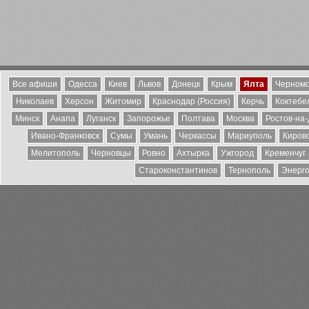
Все афиши
Одесса
Киев
Львов
Донецк
Крым
Ялта
Черномо
Николаев
Херсон
Житомир
Краснодар (Россия)
Керчь
Коктебе
Минск
Анапа
Луганск
Запорожье
Полтава
Москва
Ростов-на
Ивано-Франковск
Сумы
Умань
Черкассы
Мариуполь
Киров
Мелитополь
Черновцы
Ровно
Ахтырка
Ужгород
Кременчуг
Староконстантинов
Тернополь
Энерг