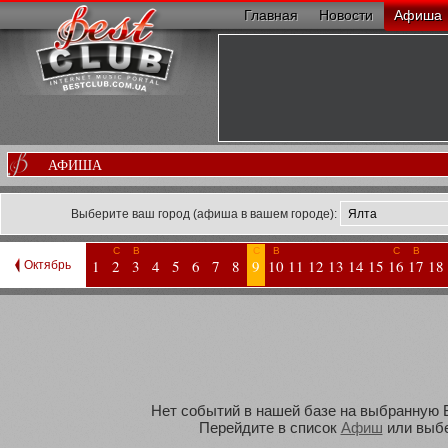
Главная
Новости
Афиша
АФИША
Выберите ваш город (афиша в вашем городе):
С
В
С
В
С
В
1
2
3
4
5
6
7
8
9
10
11
12
13
14
15
16
17
18
Октябрь
Нет событий в нашей базе на выбранную Ва
Перейдите в список
Афиш
или выбе