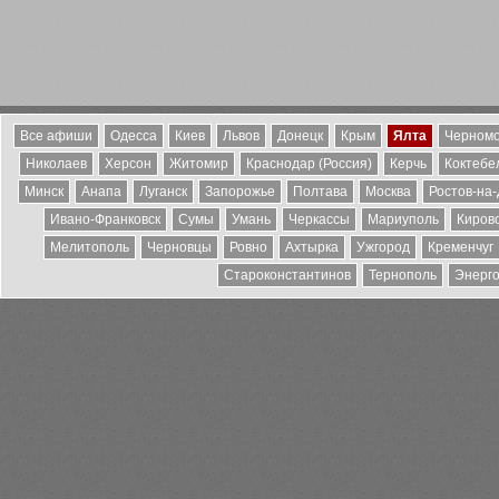
Все афиши
Одесса
Киев
Львов
Донецк
Крым
Ялта
Черномо
Николаев
Херсон
Житомир
Краснодар (Россия)
Керчь
Коктебе
Минск
Анапа
Луганск
Запорожье
Полтава
Москва
Ростов-на
Ивано-Франковск
Сумы
Умань
Черкассы
Мариуполь
Киров
Мелитополь
Черновцы
Ровно
Ахтырка
Ужгород
Кременчуг
Староконстантинов
Тернополь
Энерг