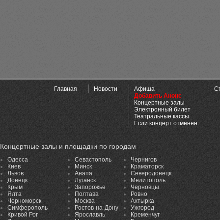
Главная
Новости
Афиша
С
Добавить Анонс
Концертные залы
Электронный билет
Театральные кассы
Если концерт отменен
Концертные залы и площадки по городам
Одесса
Севастополь
Чернигов
Киев
Минск
Краматорск
Львов
Анапа
Северодонецк
Донецк
Луганск
Мелитополь
Крым
Запорожье
Черновцы
Ялта
Полтава
Ровно
Черноморск
Москва
Ахтырка
Симферополь
Ростов-на-Дону
Ужгород
Кривой Рог
Ярославль
Кременчуг