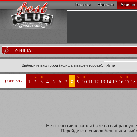
Главная
Новости
Афиша
АФИША
Выберите ваш город (афиша в вашем городе):
С
В
С
В
С
В
1
2
3
4
5
6
7
8
9
10
11
12
13
14
15
16
17
18
Октябрь
Нет событий в нашей базе на выбранную Ва
Перейдите в список
Афиш
или выбе