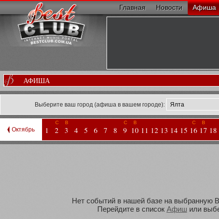
Главная
Новости
Афиша
АФИША
Выберите ваш город (афиша в вашем городе):
С
В
С
В
С
В
1
2
3
4
5
6
7
8
9
10
11
12
13
14
15
16
17
18
Октябрь
Нет событий в нашей базе на выбранную Ва
Перейдите в список
Афиш
или выбе