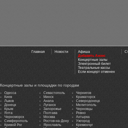
Главная
Новости
Афиша
С
Добавить Анонс
Концертные залы
Электронный билет
Театральные кассы
Если концерт отменен
Концертные залы и площадки по городам
Одесса
Севастополь
Чернигов
Киев
Минск
Краматорск
Львов
Анапа
Северодонецк
Донецк
Луганск
Мелитополь
Крым
Запорожье
Черновцы
Ялта
Полтава
Ровно
Черноморск
Москва
Ахтырка
Симферополь
Ростов-на-Дону
Ужгород
Кривой Рог
Ярославль
Кременчуг