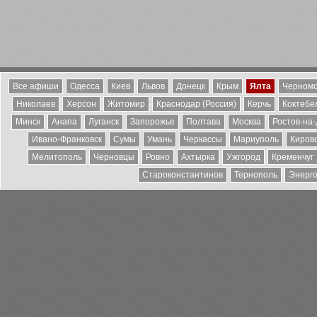
Все афиши
Одесса
Киев
Львов
Донецк
Крым
Ялта
Черномо
Николаев
Херсон
Житомир
Краснодар (Россия)
Керчь
Коктебе
Минск
Анапа
Луганск
Запорожье
Полтава
Москва
Ростов-на
Ивано-Франковск
Сумы
Умань
Черкассы
Мариуполь
Киров
Мелитополь
Черновцы
Ровно
Ахтырка
Ужгород
Кременчуг
Староконстантинов
Тернополь
Энерг