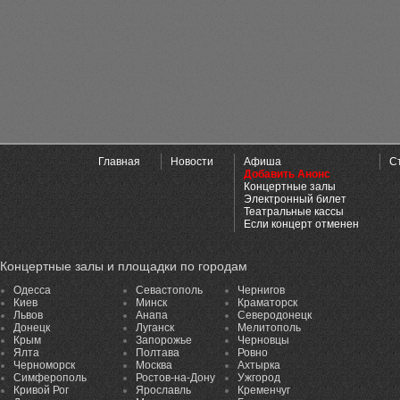
Главная
Новости
Афиша
С
Добавить Анонс
Концертные залы
Электронный билет
Театральные кассы
Если концерт отменен
Концертные залы и площадки по городам
Одесса
Севастополь
Чернигов
Киев
Минск
Краматорск
Львов
Анапа
Северодонецк
Донецк
Луганск
Мелитополь
Крым
Запорожье
Черновцы
Ялта
Полтава
Ровно
Черноморск
Москва
Ахтырка
Симферополь
Ростов-на-Дону
Ужгород
Кривой Рог
Ярославль
Кременчуг