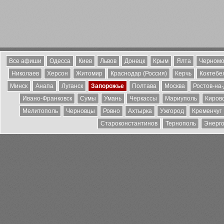
Все афиши
Одесса
Киев
Львов
Донецк
Крым
Ялта
Черномо
Николаев
Херсон
Житомир
Краснодар (Россия)
Керчь
Коктебе
Минск
Анапа
Луганск
Запорожье
Полтава
Москва
Ростов-на
Ивано-Франковск
Сумы
Умань
Черкассы
Мариуполь
Киров
Мелитополь
Черновцы
Ровно
Ахтырка
Ужгород
Кременчуг
Староконстантинов
Тернополь
Энерг