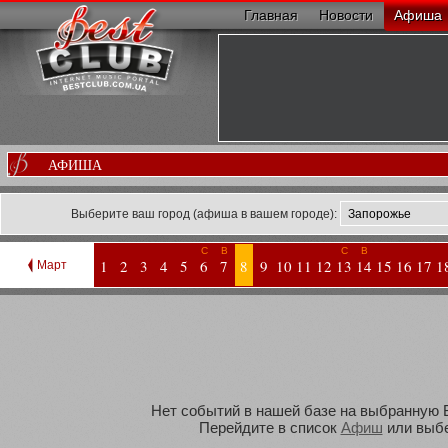
Главная
Новости
Афиша
АФИША
Выберите ваш город (афиша в вашем городе):
С
В
С
В
1
2
3
4
5
6
7
8
9
10
11
12
13
14
15
16
17
1
Март
Нет событий в нашей базе на выбранную Ва
Перейдите в список
Афиш
или выбе