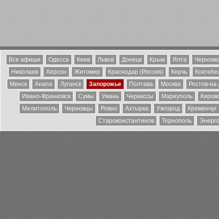
Все афиши
Одесса
Киев
Львов
Донецк
Крым
Ялта
Черномо
Николаев
Херсон
Житомир
Краснодар (Россия)
Керчь
Коктебе
Минск
Анапа
Луганск
Запорожье
Полтава
Москва
Ростов-на
Ивано-Франковск
Сумы
Умань
Черкассы
Мариуполь
Киров
Мелитополь
Черновцы
Ровно
Ахтырка
Ужгород
Кременчуг
Староконстантинов
Тернополь
Энерг