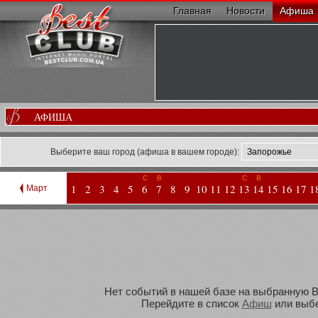
Главная
Новости
Афиша
АФИША
Выберите ваш город (афиша в вашем городе):
С
В
С
В
1
2
3
4
5
6
7
8
9
10
11
12
13
14
15
16
17
1
Март
Нет событий в нашей базе на выбранную Ва
Перейдите в список
Афиш
или выбе