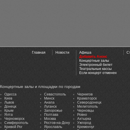
Главная
Новости
Афиша
С
Добавить Анонс
Концертные залы
Электронный билет
Театральные кассы
Если концерт отменен
Концертные залы и площадки по городам
Одесса
Севастополь
Чернигов
Киев
Минск
Краматорск
Львов
Анапа
Северодонецк
Донецк
Луганск
Мелитополь
Крым
Запорожье
Черновцы
Ялта
Полтава
Ровно
Черноморск
Москва
Ахтырка
Симферополь
Ростов-на-Дону
Ужгород
Кривой Рог
Ярославль
Кременчуг