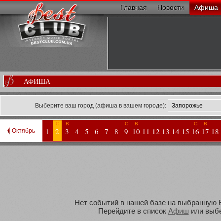
Главная
Новости
Афиша
АФИША
Выберите ваш город (афиша в вашем городе):
С
В
С
В
С
В
1
2
3
4
5
6
7
8
9
10
11
12
13
14
15
16
17
18
Октябрь
Нет событий в нашей базе на выбранную Ва
Перейдите в список
Афиш
или выбе