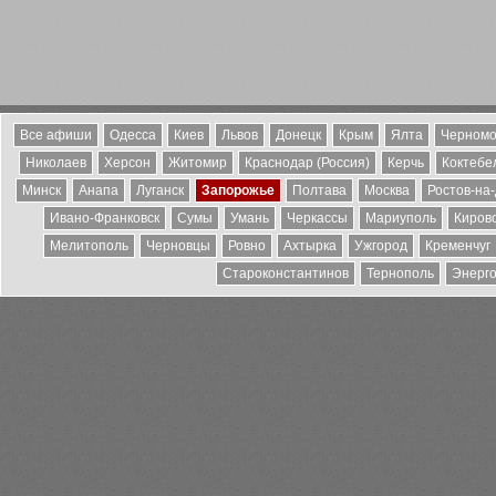
Все афиши
Одесса
Киев
Львов
Донецк
Крым
Ялта
Черномо
Николаев
Херсон
Житомир
Краснодар (Россия)
Керчь
Коктебе
Минск
Анапа
Луганск
Запорожье
Полтава
Москва
Ростов-на
Ивано-Франковск
Сумы
Умань
Черкассы
Мариуполь
Киров
Мелитополь
Черновцы
Ровно
Ахтырка
Ужгород
Кременчуг
Староконстантинов
Тернополь
Энерг