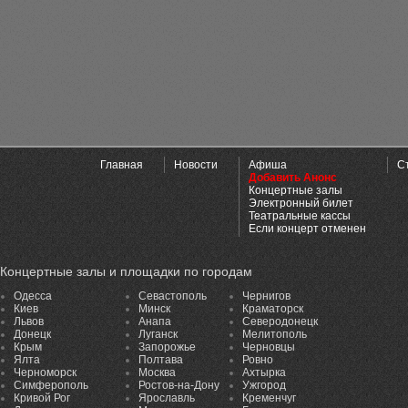
Главная
Новости
Афиша
С
Добавить Анонс
Концертные залы
Электронный билет
Театральные кассы
Если концерт отменен
Концертные залы и площадки по городам
Одесса
Севастополь
Чернигов
Киев
Минск
Краматорск
Львов
Анапа
Северодонецк
Донецк
Луганск
Мелитополь
Крым
Запорожье
Черновцы
Ялта
Полтава
Ровно
Черноморск
Москва
Ахтырка
Симферополь
Ростов-на-Дону
Ужгород
Кривой Рог
Ярославль
Кременчуг