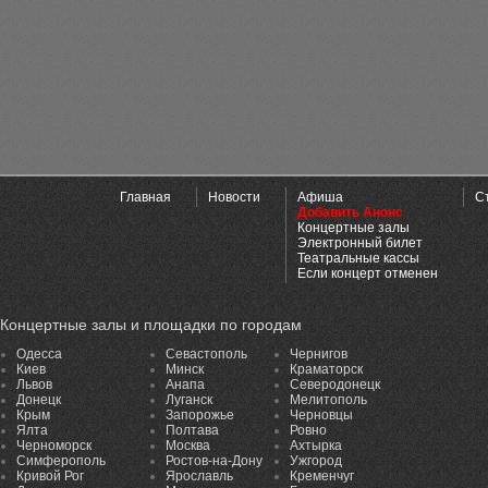
Главная
Новости
Афиша
С
Добавить Анонс
Концертные залы
Электронный билет
Театральные кассы
Если концерт отменен
Концертные залы и площадки по городам
Одесса
Севастополь
Чернигов
Киев
Минск
Краматорск
Львов
Анапа
Северодонецк
Донецк
Луганск
Мелитополь
Крым
Запорожье
Черновцы
Ялта
Полтава
Ровно
Черноморск
Москва
Ахтырка
Симферополь
Ростов-на-Дону
Ужгород
Кривой Рог
Ярославль
Кременчуг