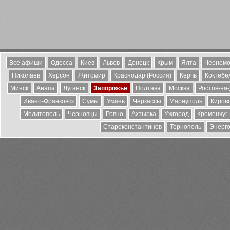
Все афиши
Одесса
Киев
Львов
Донецк
Крым
Ялта
Черномо
Николаев
Херсон
Житомир
Краснодар (Россия)
Керчь
Коктебе
Минск
Анапа
Луганск
Запорожье
Полтава
Москва
Ростов-на
Ивано-Франковск
Сумы
Умань
Черкассы
Мариуполь
Киров
Мелитополь
Черновцы
Ровно
Ахтырка
Ужгород
Кременчуг
Староконстантинов
Тернополь
Энерг