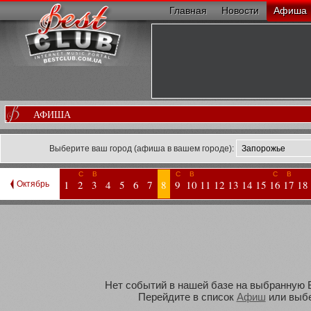
Главная
Новости
Афиша
АФИША
Выберите ваш город (афиша в вашем городе):
С
В
С
В
С
В
1
2
3
4
5
6
7
8
9
10
11
12
13
14
15
16
17
18
Октябрь
Нет событий в нашей базе на выбранную Ва
Перейдите в список
Афиш
или выбе