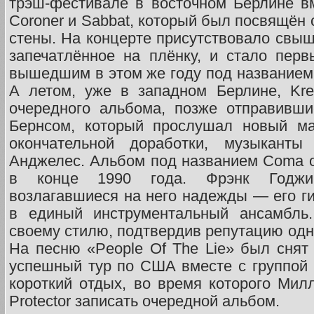
трэш-фестивале в восточном Берлине вм
Coroner и Sabbat, который был посвящён
стены. На концерте присутствовало свыш
запечатлённое на плёнку, и стало пер
вышедшим в этом же году под названием L
А летом, уже в западном Берлине, Kre
очередного альбома, позже отправивши
Бернсом, который прослушал новый ма
окончательной доработки, музыкант
Анджелес. Альбом под названием Coma of
в конце 1990 года. Фрэнк Годжи
возлагавшиеся на него надежды — его ги
в единый инструментальный ансамбль.
своему стилю, подтвердив репутацию одн
На песню «People Of The Lie» был снят
успешный тур по США вместе с группой M
короткий отдых, во время которого Мил
Protector записать очередной альбом.