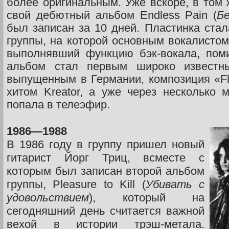
более оригинальным. Уже вскоре, в том 
свой дебютный альбом Endless Pain (
Бе
был записан за 10 дней. Пластинка стал
группы, на которой основным вокалисто
выполнявший функцию бэк-вокала, поми
альбом стал первым широко известн
выпущенным в Германии, композиция «Fl
хитом Kreator, а уже через несколько
попала в телеэфир.
1986—1988
В 1986 году в группу пришел новый
гитарист Йорг Триц, всместе с
которым был записан второй альбом
группы, Pleasure to Kill (
Убивать с
удовольствием
), который на
сегодняшний день считается важной
вехой в истории трэш-метала.