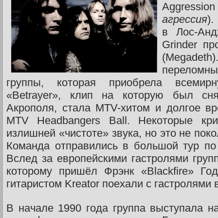
Aggres
агрессия
)
в Лос-Анд
Grinder п
(Megadet
переломн
группы, которая приобрела всемирн
«Betrayer», клип на которую был сня
Акрополя, стала MTV-хитом и долгое в
MTV Headbangers Ball. Некоторые кри
излишней «чистоте» звука, но это не пок
Команда отправились в большой тур по
Вслед за европейскими гастролями групп
которому пришёл Фрэнк «Blackfire» Г
гитаристом Kreator поехали с гастролями
В начале 1990 года группа выступала н