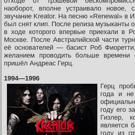
отходе от трэшевой бескомпромиссн
наоборот, вполне устраивало новое, с
звучание Kreator. На песню «Renewal» в 
был снят клип. После релиза музыканты о
в ходе которого впервые приехали в Р
Москве. После Австралийской части турн
её основателей — басист Роб Фиоретти
желанием проводить больше времени 
пришёл Андреас Герц.
1994—1996
Герц проб
года и не
официальн
году его з
Гизлер, 
является б
году из г