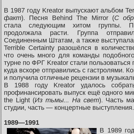
В 1987 году Kreator выпускают альбом Terri
факт
). Песня Behind The Mirror (
С обр
стала следующим хитом группы. По
продолжала расти. Группа отправ
Соединенным Штатам, а также выступала 
Terrible Certainty разошёлся в количест
что очень много для команды подобног
турне по ФРГ Kreator стали пользоваться
куда вскоре отправились с гастролями. К
и получила отличные рецензии в музыкал
В 1988 году Kreator удалось собрат
профинансировать выпуск ещё одного миньо
the Light (
Из тьмы... На свет
). Часть м
студии, часть — концертные выступления.
1989—1991
В 1989 го