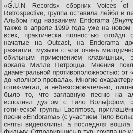
«G.U.N Records» сборник Voices of 
Retrospective, группа оставила лейбл и п
Альбом под названием Endorama (
Внутр
также в апреле 1999 года уже на новом
всех, практически полностью отойдя 
начатые на Outcast, на Endorama до
развития, музыка стала очень мелодичн
обильным применением клавишных, э
вокала Милле Петроцца. Мнения покл
диаметральной противоположностью: от 
до «полного провала». Многие охарактер
готик-метал, и небезосновательно, лиш
было то, что заглавную песню на а
исполнял дуэтом с Тило Вольффом, 
готической группы Lacrimosa, приглашён
песни «Endorama» (с участием Тило Воль
сняты видеоклипы, а последняя вошла 
фильму. Отправившись в тур, группа не 