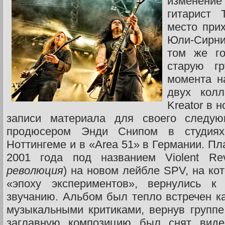
изменени
гитарист 
место при
Юли-Сирни
том же г
старую гр
момента н
двух колл
Kreator в 
записи материала для своего следу
продюсером Энди Снипом в студиях 
Ноттингеме и в «Area 51» в Германии. П
2001 года под названием Violent Rev
революция
) на новом лейбле SPV, на ко
«эпоху экспериментов», вернулись к 
звучанию. Альбом был тепло встречен ка
музыкальными критиками, вернув групп
заглавную композицию был снят видео