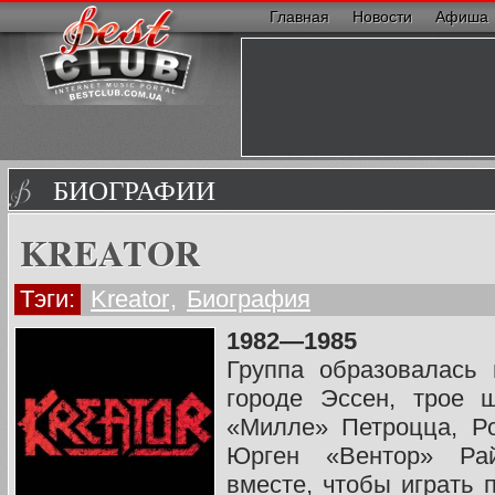
Главная
Новости
Афиша
БИОГРАФИИ
KREATOR
Тэги:
Kreator
,
Биография
1982—1985
Группа образовалась
городе Эссен, трое 
«Милле» Петроцца, Р
Юрген «Вентор» Ра
вместе, чтобы играть