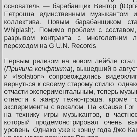
основатель — барабанщик Вентор (Юрге
Петроцца единственным музыкантом из
коллектива. Новым барабанщиком ст
Whiplash). Помимо проблем с составом
разрывом контракта с многолетним 
переходом на G.U.N. Records.
Первым релизом на новом лейбле стал а
(
Причина конфликта
), вышедший в август
и «Isolation» сопровождались видеокли
вернуться к своему старому стилю, одна
отчасти экспериментальным, теперь музы
отнести к жанру техно-трэша, кроме т
эксперименты с вокалом. На «Cause For 
на технику игры музыкантов, в частно
который продемонстрировал очень вы
уровень. Однако уже к концу года Джо Ка