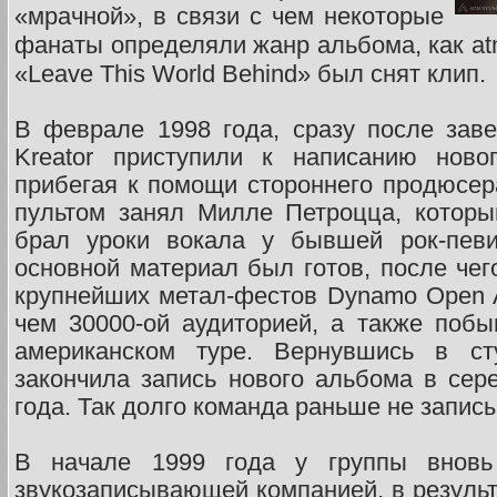
«мрачной», в связи с чем некоторые
фанаты определяли жанр альбома, как atm
«Leave This World Behind» был снят клип.
В феврале 1998 года, сразу после заве
Kreator приступили к написанию ново
прибегая к помощи стороннего продюсер
пультом занял Милле Петроцца, которы
брал уроки вокала у бывшей рок-пев
основной материал был готов, после чег
крупнейших метал-фестов Dynamo Open A
чем 30000-ой аудиторией, а также поб
американском туре. Вернувшись в ст
закончила запись нового альбома в се
года. Так долго команда раньше не запис
В начале 1999 года у группы вновь
звукозаписывающей компанией, в результ