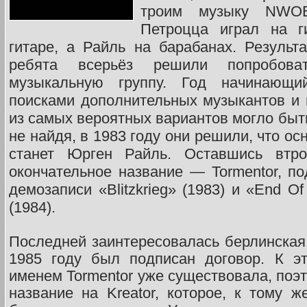
троим музыку NWO
Петроцца играл на г
гитаре, а Райль на барабанах. Результа
ребята всерьёз решили попробова
музыкальную группу. Год начинающи
поисками дополнительных музыкантов и
из самых вероятных вариантов могло быть M
не найдя, в 1983 году они решили, что о
станет Юрген Райль. Оставшись втр
окончательное название — Tormentor, п
демозаписи «Blitzkrieg» (1983) и «End Of
(1984).
Последней заинтересовалась берлинская 
1985 году был подписан договор. К э
именем Tormentor уже существовала, поэ
название на Kreator, которое, к тому ж