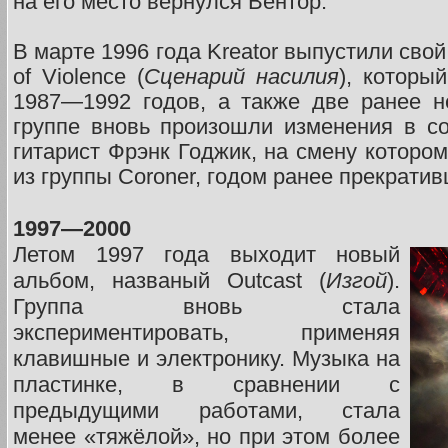
на его место вернулся Вентор.
В марте 1996 года Kreator выпустили сво
of Violence (
Сценарий насилия
), которы
1987—1992 годов, а также две ранее н
группе вновь произошли изменения в со
гитарист Фрэнк Годжик, на смену которо
из группы Coroner, годом ранее прекрати
1997—2000
Летом 1997 года выходит новый
альбом, названый Outcast (
Изгой
).
Группа вновь стала
экспериментировать, применяя
клавишные и электронику. Музыка на
пластинке, в сравнении с
предыдущими работами, стала
менее «тяжёлой», но при этом более