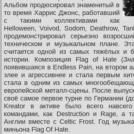
Альбом продюсировал знаменитый в
то время Харрис Джонс, работавший
с такими коллективами как
Helloween, Voivod, Sodom, Deathrow, Tank
продемонстрировал серьезно возросши
техническом и музыкальном плане. Эт
считается одной из самых тяжёлых и 
истории. Композиция Flag of Hate (
Зн
появившаяся в Endless Pain, на втором 
злее и агрессивнее и стала первым хито
стала в одним из самых многообещающ
европейской металл-сцены. После выпуск
своё самое первое турне по Германии (до 
Kreator в активе было всего навсего
командами, как Destruction и Rage, а 
Англии вместе с Celtic Frost. Год музы
миньона Flag Of Hate.